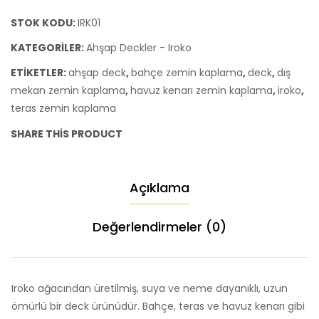
10x10
cm
STOK KODU:
IRK01
adet
KATEGORILER:
Ahşap Deckler - Iroko
ETIKETLER:
ahşap deck
,
bahçe zemin kaplama
,
deck
,
dış
mekan zemin kaplama
,
havuz kenarı zemin kaplama
,
iroko
,
teras zemin kaplama
SHARE THIS PRODUCT
Açıklama
Değerlendirmeler (0)
Iroko ağacından üretilmiş, suya ve neme dayanıklı, uzun
ömürlü bir deck ürünüdür. Bahçe, teras ve havuz kenarı gibi