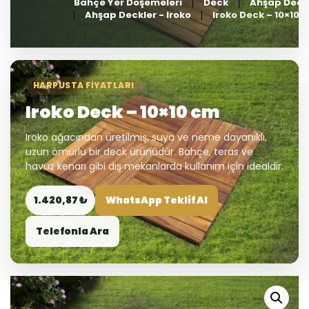
Bahçe Yer Döşemeleri
Deck
Ahşap Deck
Ahşap Deckler - Iroko
Iroko Deck – 10×10 
HARPUSTA FIYATLARI
Iroko Deck – 10×10 cm
Iroko ağacından üretilmiş, suya ve neme dayanıklı,
uzun ömürlü bir deck ürünüdür. Bahçe, teras ve
havuz kenarı gibi dış mekanlarda kullanım için idealdir.
1.420,87 ₺
WhatsApp Teklif Al
Telefonla Ara