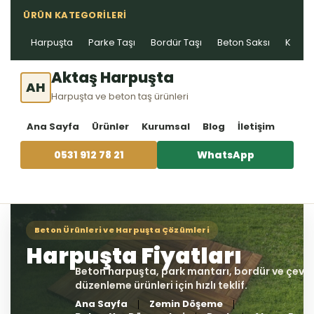
ÜRÜN KATEGORILERI
Harpuşta
Parke Taşı
Bordür Taşı
Beton Saksı
Kablo 
Aktaş Harpuşta
AH
Harpuşta ve beton taş ürünleri
Ana Sayfa
Ürünler
Kurumsal
Blog
İletişim
0531 912 78 21
WhatsApp
Ana Sayfa
Zemin Döşeme