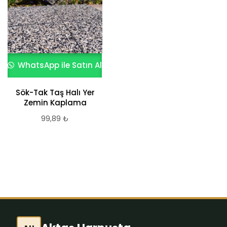
WhatsApp ile Satın Al
WhatsApp ile Satın Al
Sök-Tak Taş Halı Yer
3D Metalik Efektli
Zemin Kaplama
Ofis Epoksi Zemin
Kaplama
99,89
₺
2.620,87
₺