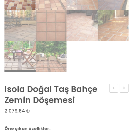
Isola Doğal Taş Bahçe
Yuvarlak
Bahç
Zemin Döşemesi
Halı
Zemi
2.079,64
₺
Döşe
Öne çıkan özellikler: