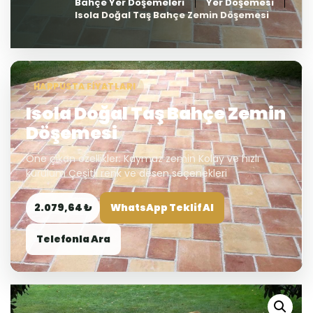
Bahçe Yer Döşemeleri
Yer Döşemesi
Isola Doğal Taş Bahçe Zemin Döşemesi
HARPUSTA FIYATLARI
Isola Doğal Taş Bahçe Zemin
Döşemesi
Öne çıkan özellikler: Kaymaz zemin Kolay ve hızlı
kurulum Çeşitli renk ve desen seçenekleri
2.079,64 ₺
WhatsApp Teklif Al
Telefonla Ara