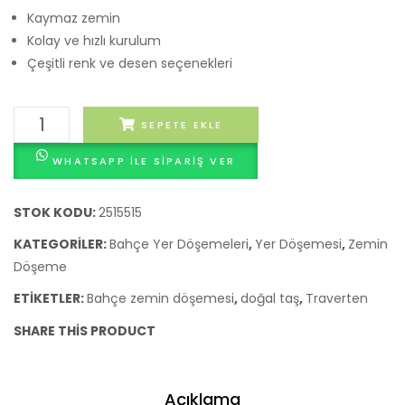
Kaymaz zemin
Kolay ve hızlı kurulum
Çeşitli renk ve desen seçenekleri
Isola
SEPETE EKLE
Doğal
WHATSAPP ILE SIPARIŞ VER
Taş
Bahçe
Zemin
STOK KODU:
2515515
Döşemesi
KATEGORILER:
Bahçe Yer Döşemeleri
,
Yer Döşemesi
,
Zemin
adet
Döşeme
ETIKETLER:
Bahçe zemin döşemesi
,
doğal taş
,
Traverten
SHARE THIS PRODUCT
Açıklama