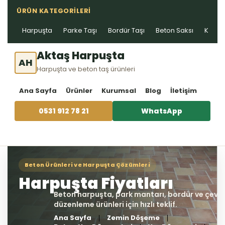
ÜRÜN KATEGORILERI
Harpuşta
Parke Taşı
Bordür Taşı
Beton Saksı
Kablo 
Aktaş Harpuşta
AH
Harpuşta ve beton taş ürünleri
Ana Sayfa
Ürünler
Kurumsal
Blog
İletişim
0531 912 78 21
WhatsApp
Ana Sayfa
Zemin Döşeme