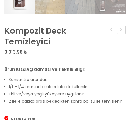
Kompozit Deck
sarı
Deck
Temizleyici
kayrak
Yağı
3.013,98
₺
taşı
–
Su
Ürün Kısa Açıklaması ve Teknik Bilgi:
Itici
ve
Konsantre üründür.
Kir
1/1 – 1/4 oranında sulandırılarak kullanılır.
Kirli ve/veya yağlı yüzeylere uygulanır.
Tutm
2 ile 4 dakika arası bekledikten sonra bol su ile temizlenir.
STOKTA YOK