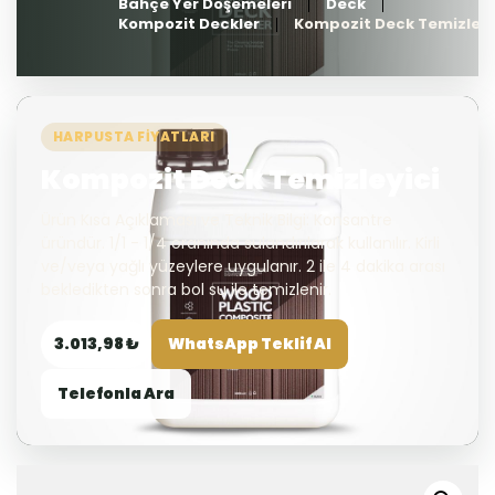
Bahçe Yer Döşemeleri
Deck
Kompozit Deckler
Kompozit Deck Temizleyi
HARPUSTA FIYATLARI
Kompozit Deck Temizleyici
Ürün Kısa Açıklaması ve Teknik Bilgi: Konsantre
üründür. 1/1 - 1/4 oranında sulandırılarak kullanılır. Kirli
ve/veya yağlı yüzeylere uygulanır. 2 ile 4 dakika arası
bekledikten sonra bol su ile temizlenir.
3.013,98 ₺
WhatsApp Teklif Al
Telefonla Ara