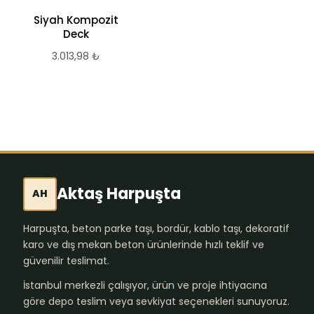
Siyah Kompozit
Beyaz Kompozit
Deck
Deck
3.013,98
₺
3.013,98
₺
Aktaş Harpuşta
AH
Harpuşta, beton parke taşı, bordür, kablo taşı, dekoratif
karo ve dış mekan beton ürünlerinde hızlı teklif ve
güvenilir teslimat.
İstanbul merkezli çalışıyor, ürün ve proje ihtiyacına
göre depo teslim veya sevkiyat seçenekleri sunuyoruz.