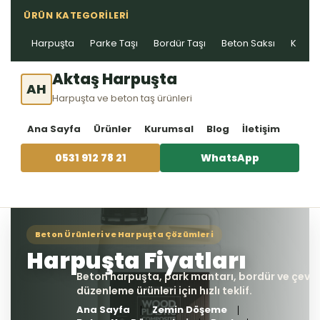
ÜRÜN KATEGORILERI
Harpuşta
Parke Taşı
Bordür Taşı
Beton Saksı
Kablo 
Aktaş Harpuşta
AH
Harpuşta ve beton taş ürünleri
Ana Sayfa
Ürünler
Kurumsal
Blog
İletişim
0531 912 78 21
WhatsApp
Ana Sayfa
Zemin Döşeme