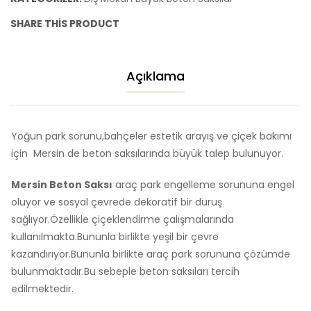
SHARE THIS PRODUCT
Açıklama
Yoğun park sorunu,bahçeler estetik arayış ve çiçek bakımı
için Mersin de beton saksılarında büyük talep bulunuyor.
Mersin Beton Saksı
araç park engelleme sorununa engel
oluyor ve sosyal çevrede dekoratif bir duruş
sağlıyor.Özellikle çiçeklendirme çalışmalarında
kullanılmakta.Bununla birlikte yeşil bir çevre
kazandırıyor.Bununla birlikte araç park sorununa çözümde
bulunmaktadır.Bu sebeple beton saksıları tercih
edilmektedir.