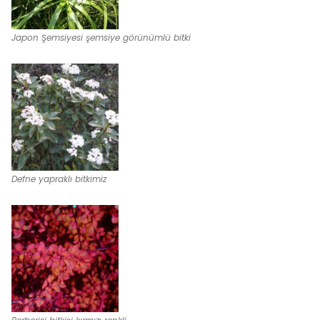
Japon Şemsiyesi şemsiye görünümlü bitki
Defne yapraklı bitkimiz