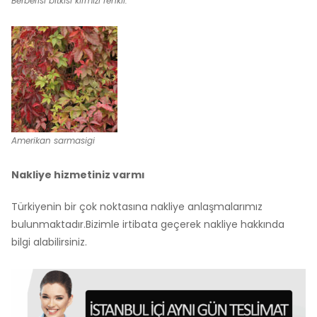
Berberisi bitkisi kırmızı renkli.
Amerikan sarmasigi
Nakliye hizmetiniz varmı
Türkiyenin bir çok noktasına nakliye anlaşmalarımız
bulunmaktadır.Bizimle irtibata geçerek nakliye hakkında
bilgi alabilirsiniz.