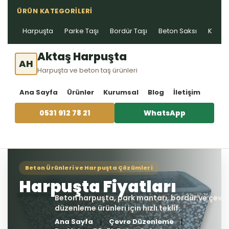
ÜRÜN KATEGORILERI
Harpuşta
Parke Taşı
Bordür Taşı
Beton Saksı
Kablo 
Aktaş Harpuşta
AH
Harpuşta ve beton taş ürünleri
Ana Sayfa
Ürünler
Kurumsal
Blog
İletişim
0531 912 78 21
WhatsApp
Ana Sayfa
Çevre Düzenleme