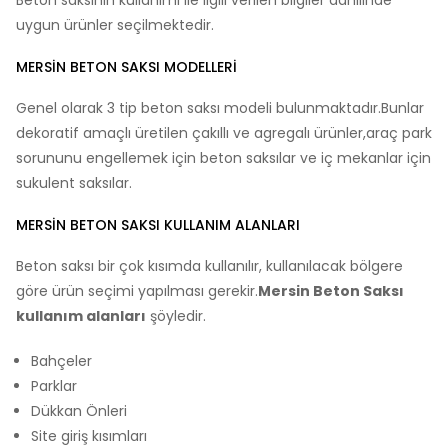
uygun ürünler seçilmektedir.
MERSIN BETON SAKSI MODELLERI
Genel olarak 3 tip beton saksı modeli bulunmaktadır.Bunlar
dekoratif amaçlı üretilen çakıllı ve agregalı ürünler,araç park
sorununu engellemek için beton saksılar ve iç mekanlar için
sukulent saksılar.
MERSIN BETON SAKSI KULLANIM ALANLARI
Beton saksı bir çok kısımda kullanılır, kullanılacak bölgere
göre ürün seçimi yapılması gerekir.
Mersin Beton Saksı
kullanım alanları
şöyledir.
Bahçeler
Parklar
Dükkan Önleri
Site giriş kısımları