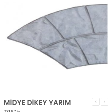
MİDYE DİKEY YARIM
YATAY
DESEN
731,97
₺