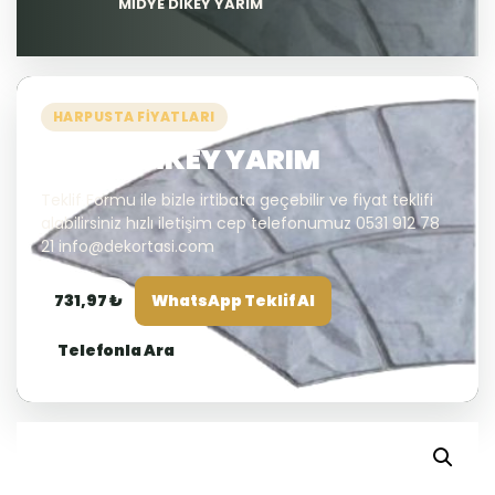
MİDYE DİKEY YARIM
HARPUSTA FIYATLARI
MİDYE DİKEY YARIM
Teklif Formu ile bizle irtibata geçebilir ve fiyat teklifi
alabilirsiniz hızlı iletişim cep telefonumuz 0531 912 78
21 info@dekortasi.com
731,97 ₺
WhatsApp Teklif Al
Telefonla Ara