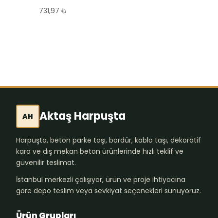
Parke Taşı 40×40*8
731,97
₺
cm
731,97
₺
Aktaş Harpuşta
AH
Harpuşta, beton parke taşı, bordür, kablo taşı, dekoratif
karo ve dış mekan beton ürünlerinde hızlı teklif ve
güvenilir teslimat.
İstanbul merkezli çalışıyor, ürün ve proje ihtiyacına
göre depo teslim veya sevkiyat seçenekleri sunuyoruz.
Ürün Grupları