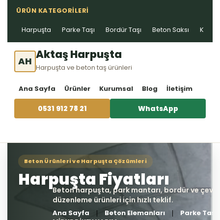
ÜRÜN KATEGORILERI
Harpuşta
Parke Taşı
Bordür Taşı
Beton Saksı
Kablo 
Aktaş Harpuşta
AH
Harpuşta ve beton taş ürünleri
Ana Sayfa
Ürünler
Kurumsal
Blog
İletişim
0531 912 78 21
WhatsApp
Ana Sayfa
Beton Elemanları
Parke Taşı