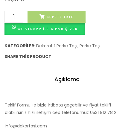
YARIM
4,5
CM
MİDYE
SEPETE EKLE
DİKEY
WHATSAPP ILE SIPARIŞ VER
YARIM
adet
KATEGORILER:
Dekoratif Parke Taşı
,
Parke Taşı
SHARE THIS PRODUCT
Açıklama
Teklif Formu ile bizle irtibata geçebilir ve fiyat teklifi
alabilirsiniz hızlı iletişim cep telefonumuz 0531 912 78 21
info@dekortasi.com