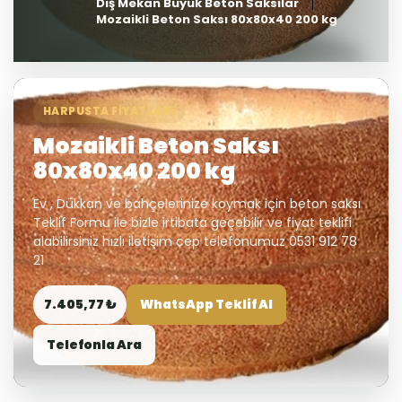
Dış Mekan Büyük Beton Saksılar
Mozaikli Beton Saksı 80x80x40 200 kg
HARPUSTA FIYATLARI
Mozaikli Beton Saksı
80x80x40 200 kg
Ev , Dükkan ve bahçelerinize koymak için beton saksı
Teklif Formu ile bizle irtibata geçebilir ve fiyat teklifi
alabilirsiniz hızlı iletişim cep telefonumuz 0531 912 78
21
7.405,77 ₺
WhatsApp Teklif Al
Telefonla Ara