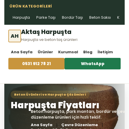
ÜRÜN KATEGORILERI
Harpuşta
Parke Taşı
Bordür Taşı
Beton Saksı
Kablo 
Aktaş Harpuşta
AH
Harpuşta ve beton taş ürünleri
Ana Sayfa
Ürünler
Kurumsal
Blog
İletişim
0531 912 78 21
WhatsApp
Ana Sayfa
Çevre Düzenleme