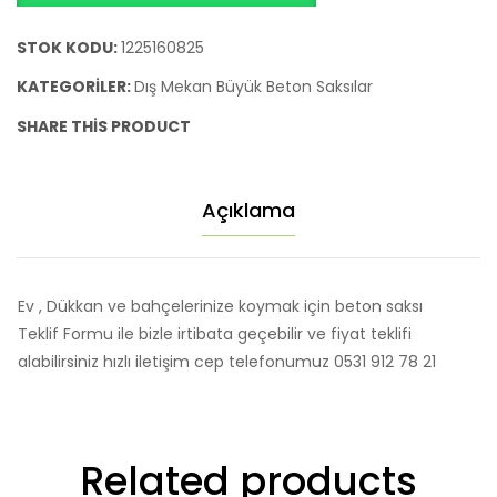
80x80x40
200
STOK KODU:
1225160825
kg
KATEGORILER:
Dış Mekan Büyük Beton Saksılar
adet
SHARE THIS PRODUCT
Açıklama
Ev , Dükkan ve bahçelerinize koymak için beton saksı
Teklif Formu ile bizle irtibata geçebilir ve fiyat teklifi
alabilirsiniz hızlı iletişim cep telefonumuz 0531 912 78 21
Related products