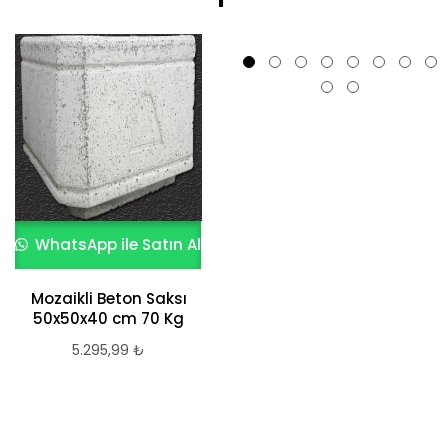
WhatsApp ile Satın Al
WhatsApp ile Satın Al
Afyonkarahisar
Mozaikli Beton Saksı
Beton saksı
50x50x40 cm 70 Kg
8.962,70
₺
5.295,99
₺