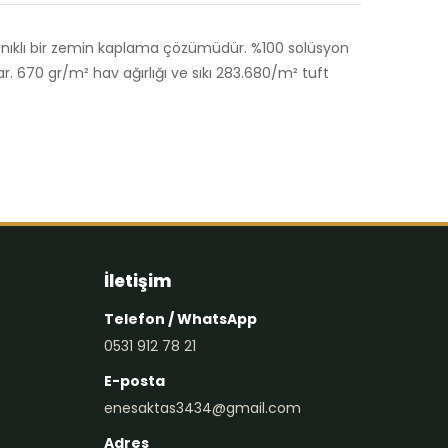
anıklı bir zemin kaplama çözümüdür. %100 solüsyon
ar. 670 gr/m² hav ağırlığı ve sıkı 283.680/m² tuft
İletişim
Telefon / WhatsApp
0531 912 78 21
E-posta
enesaktas3434@gmail.com
Adres