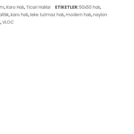
lim
,
Karo Halı
,
Ticari Halılar
ETIKETLER:
50x50 halı
,
ltlık
,
karo halı
,
leke tutmaz halı
,
modern halı
,
naylon
k
,
VLOC