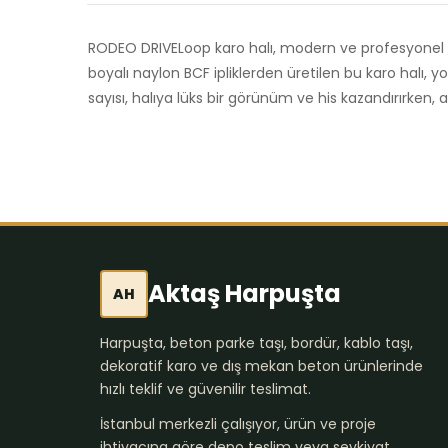
RODEO DRIVELoop karo halı, modern ve profesyonel m
boyalı naylon BCF ipliklerden üretilen bu karo halı, 
sayısı, halıya lüks bir görünüm ve his kazandırırken, 
Aktaş Harpuşta
AH
Harpuşta, beton parke taşı, bordür, kablo taşı,
dekoratif karo ve dış mekan beton ürünlerinde
hızlı teklif ve güvenilir teslimat.
İstanbul merkezli çalışıyor, ürün ve proje
ihtiyacına göre depo teslim veya sevkiyat