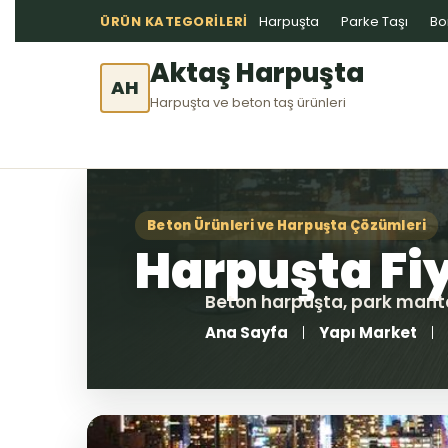
ÜRÜN KATEGORILERI
Harpuşta
Parke Taşı
Bo
Aktaş Harpuşta
AH
Harpuşta ve beton taş ürünleri
Ana Sayfa
Yapı Market