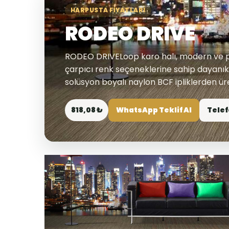
HARPUSTA FIYATLARI
RODEO DRIVE
RODEO DRIVELoop karo halı, modern ve p
çarpıcı renk seçeneklerine sahip dayanı
solüsyon boyalı naylon BCF ipliklerden üret
818,08 ₺
WhatsApp Teklif Al
Telef