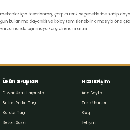
ekanlar için tasarlanmış, çarpıcı renk seçeneklerine sahip day
yoğun kullanıma dayanıklı ve kolay temizlenebilir olmasıyla öne çık
aynı zamanda aşınmaya karşı direncini artırır.
Ürün Grupları
Hızlı Erişim
Duvar Üstü Harpuşta
Ana Sayfa
Beton Parke Taşı
Tüm Ürünler
Bordür Taşı
Blog
Beton Saksı
İletişim