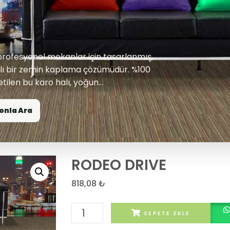
rofesyonel mekanlar için tasarlanmış,
klı bir zemin kaplama çözümüdür. %100
ilen bu karo halı, yoğun...
onla Ara
RODEO DRIVE
818,08
₺
RODEO
SEPETE EKLE
DRIVE