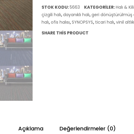
adet
STOK KODU:
5663
KATEGORILER:
Halı & Ki
çizgili halı
,
dayanıklı halı
,
geri dönüştürülmüş a
halı
,
ofis halısı
,
SYNOPSYS
,
ticari halı
,
vinil altlı
SHARE THIS PRODUCT
Açıklama
Değerlendirmeler (0)