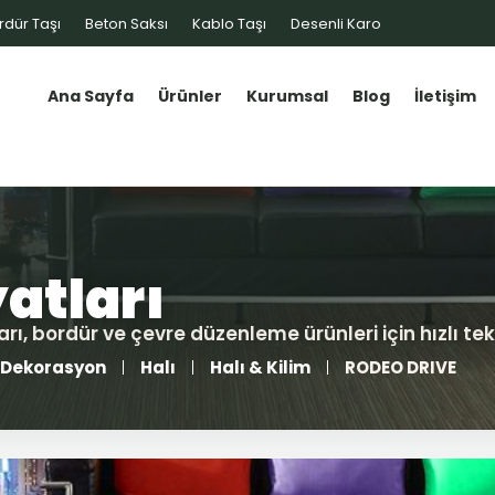
rdür Taşı
Beton Saksı
Kablo Taşı
Desenli Karo
Ana Sayfa
Ürünler
Kurumsal
Blog
İletişim
Dekorasyon
Halı
Halı & Kilim
RODEO DRIVE