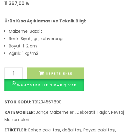
11.367,00
₺
Çakıl
Tamb
Taşı
Dolom
Ton
Taşlar
Ürün Kısa Açıklaması ve Teknik Bilgi:
Bazlı
Dökm
Malzeme: Bazalt
Dökme
Ton
Renk: Siyah, gri, kahverengi
Fiyatları
Fiyatla
Boyut: 1-2 cm
Ağırlık: 1 kg/m2
Tamburlu
SEPETE EKLE
Bazalt
WHATSAPP ILE SIPARIŞ VER
Çakıl
Taşı
Dökme
STOK KODU:
TB1234567890
Ton
KATEGORILER:
Bahçe Malzemeleri
,
Dekoratif Taşlar
,
Peyzaj
Fiyatları
Malzemeleri
adet
ETIKETLER:
Bahçe çakıl taşı
,
doğal taş
,
Peyzaj çakıl taşı
,