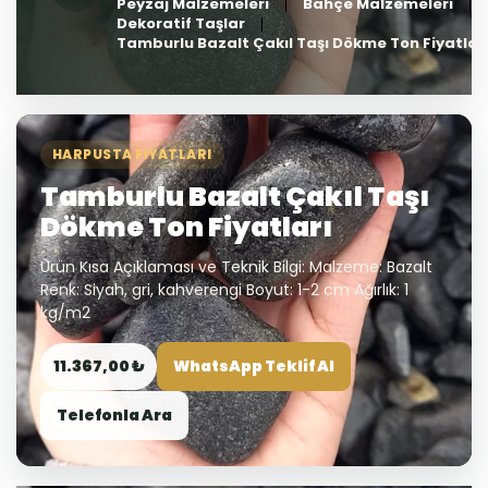
Peyzaj Malzemeleri
Bahçe Malzemeleri
Dekoratif Taşlar
Tamburlu Bazalt Çakıl Taşı Dökme Ton Fiyatlar
HARPUSTA FIYATLARI
Tamburlu Bazalt Çakıl Taşı
Dökme Ton Fiyatları
Ürün Kısa Açıklaması ve Teknik Bilgi: Malzeme: Bazalt
Renk: Siyah, gri, kahverengi Boyut: 1-2 cm Ağırlık: 1
kg/m2
11.367,00 ₺
WhatsApp Teklif Al
Telefonla Ara