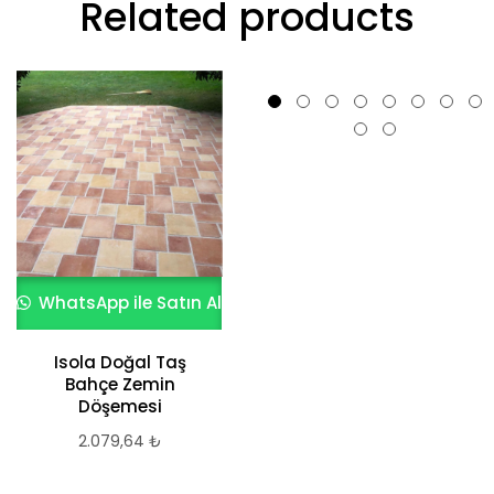
Related products
WhatsApp ile Satın Al
WhatsApp ile Satın Al
Isola Doğal Taş
KÜLTÜR TAŞI AGRILLA
Bahçe Zemin
MODELİ PERLA
Döşemesi
1.119,48
₺
2.079,64
₺