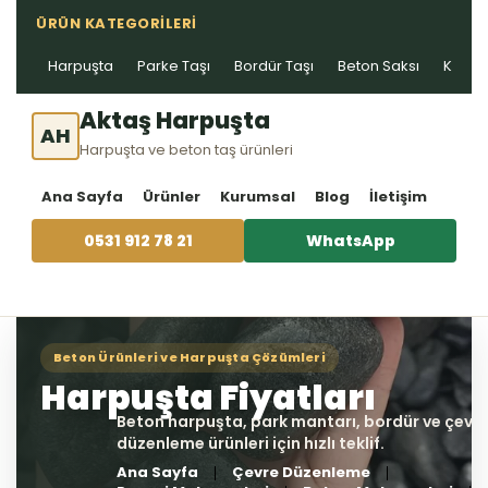
ÜRÜN KATEGORILERI
Harpuşta
Parke Taşı
Bordür Taşı
Beton Saksı
Kablo 
Aktaş Harpuşta
AH
Harpuşta ve beton taş ürünleri
Ana Sayfa
Ürünler
Kurumsal
Blog
İletişim
0531 912 78 21
WhatsApp
Ana Sayfa
Çevre Düzenleme