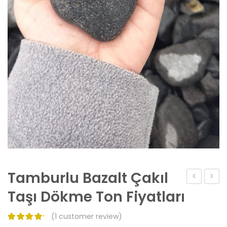
Tamburlu Bazalt Çakıl
4
6
Taşı Dökme Ton Fiyatları
cm
Cm
(
1
customer review)
Granit
Beya