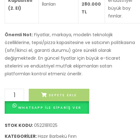
Kapasiteli
endüstriyel
İlanları
280.000
(2. El)
büyük boy
TL
fırınlar.
Önemli Not:
Fiyatlar, markaya, modelin teknolojik
özelliklerine, tepsi/pizza kapasitesine ve satıcının politikasına
(sıfır/ikinci el, garanti durumu) göre sürekli olarak
değişmektedir. En güncel fiyatlar için büyük e-ticaret
sitelerini ve endüstriyel mutfak ekipmanları satan
platformları kontrol etmeniz önerilir.
Taş
SEPETE EKLE
Fırın
WHATSAPP ILE SIPARIŞ VER
Silivri
adet
STOK KODU:
0522181025
KATEGORILER:
Hazır Barbekü Fırın