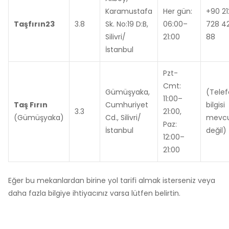
Karamustafa
Her gün:
+90 21
Taşfırın23
3.8
Sk. No:19 D:B,
06:00–
728 4
Silivri/
21:00
88
İstanbul
Pzt-
Cmt:
Gümüşyaka,
(Tele
11:00–
Taş Fırın
Cumhuriyet
bilgisi
3.3
21:00,
(Gümüşyaka)
Cd., Silivri/
mevc
Paz:
İstanbul
değil)
12:00–
21:00
Eğer bu mekanlardan birine yol tarifi almak isterseniz veya
daha fazla bilgiye ihtiyacınız varsa lütfen belirtin.