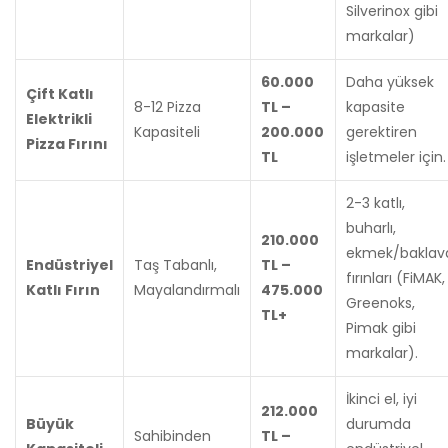
Silverinox gibi
markalar)
60.000
Daha yüksek
Çift Katlı
8-12 Pizza
TL –
kapasite
Elektrikli
Kapasiteli
200.000
gerektiren
Pizza Fırını
TL
işletmeler için.
2-3 katlı,
buharlı,
210.000
ekmek/baklav
Endüstriyel
Taş Tabanlı,
TL –
fırınları (FiMAK,
Katlı Fırın
Mayalandırmalı
475.000
Greenoks,
TL+
Pimak gibi
markalar).
İkinci el, iyi
212.000
Büyük
durumda
Sahibinden
TL –