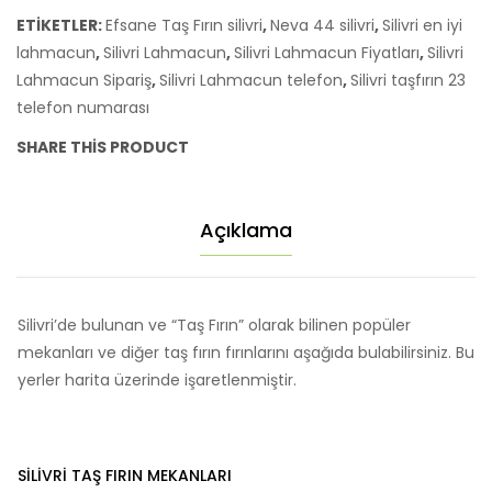
ETIKETLER:
Efsane Taş Fırın silivri
,
Neva 44 silivri
,
Silivri en iyi
lahmacun
,
Silivri Lahmacun
,
Silivri Lahmacun Fiyatları
,
Silivri
Lahmacun Sipariş
,
Silivri Lahmacun telefon
,
Silivri taşfırın 23
telefon numarası
SHARE THIS PRODUCT
Açıklama
Silivri’de bulunan ve “Taş Fırın” olarak bilinen popüler
mekanları ve diğer taş fırın fırınlarını aşağıda bulabilirsiniz. Bu
yerler harita üzerinde işaretlenmiştir.
SILIVRI TAŞ FIRIN MEKANLARI