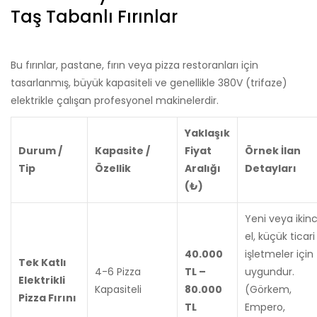
Taş Tabanlı Fırınlar
Bu fırınlar, pastane, fırın veya pizza restoranları için
tasarlanmış, büyük kapasiteli ve genellikle 380V (trifaze)
elektrikle çalışan profesyonel makinelerdir.
Yaklaşık
Durum /
Kapasite /
Fiyat
Örnek İlan
Tip
Özellik
Aralığı
Detayları
(₺)
Yeni veya ikinc
el, küçük ticari
40.000
işletmeler için
Tek Katlı
4-6 Pizza
TL –
uygundur.
Elektrikli
Kapasiteli
80.000
(Görkem,
Pizza Fırını
TL
Empero,