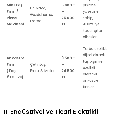
Mini Taş
5.800 TL
pişirme
Dr. Maya,
Fırın /
–
yüzeyine
Gözdehome,
Pizza
25.000
sahip,
Eratec
Makinesi
TL
400°C’ye
kadar çıkan
cihazlar.
Turbo özellikli,
dijital ekranlı,
Ankastre
9.500 TL
taş pişirme
Fırın
Çetintaş,
–
özellikli
(Taş
Frank & Müller
24.500
elektrikli
Özellikli)
TL
ankastre
fırınlar.
II. Endüstriyel ve Ticari Elektrikli