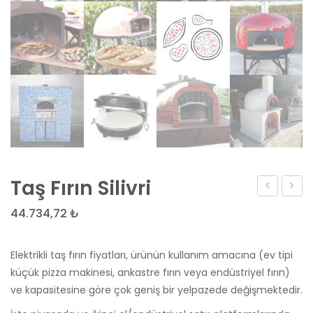
Taş Fırın Silivri
Briket
(Porta
44.734,72
₺
fiyatı
Bahç
Taş
Elektrikli taş fırın fiyatları, ürünün kullanım amacına (ev tipi
Fırını
küçük pizza makinesi, ankastre fırın veya endüstriyel fırın)
–
ve kapasitesine göre çok geniş bir yelpazede değişmektedir.
Kirem