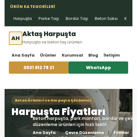
ÜRÜN KATEGORILERI
Harpuşta
Parke Taşı
Bordür Taşı
Beton Saksı
Kablo 
Aktaş Harpuşta
AH
Harpuşta ve beton taş ürünleri
Ana Sayfa
Ürünler
Kurumsal
Blog
İletişim
0531 912 78 21
WhatsApp
Ana Sayfa
Çevre Düzenleme
Fırınlar