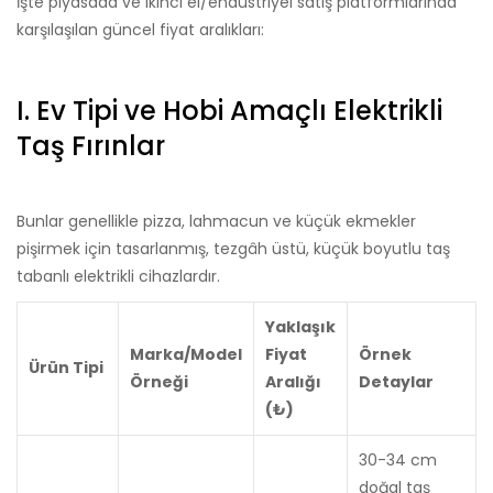
İşte piyasada ve ikinci el/endüstriyel satış platformlarında
Çatılı
karşılaşılan güncel fiyat aralıkları:
Mode
I. Ev Tipi ve Hobi Amaçlı Elektrikli
Taş Fırınlar
Bunlar genellikle pizza, lahmacun ve küçük ekmekler
pişirmek için tasarlanmış, tezgâh üstü, küçük boyutlu taş
tabanlı elektrikli cihazlardır.
Yaklaşık
Marka/Model
Fiyat
Örnek
Ürün Tipi
Örneği
Aralığı
Detaylar
(₺)
30-34 cm
doğal taş