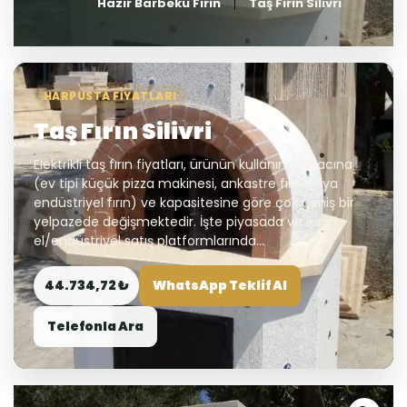
Hazır Barbekü Fırın
Taş Fırın Silivri
HARPUSTA FIYATLARI
Taş Fırın Silivri
Elektrikli taş fırın fiyatları, ürünün kullanım amacına
(ev tipi küçük pizza makinesi, ankastre fırın veya
endüstriyel fırın) ve kapasitesine göre çok geniş bir
yelpazede değişmektedir. İşte piyasada ve ikinci
el/endüstriyel satış platformlarında...
44.734,72 ₺
WhatsApp Teklif Al
Telefonla Ara