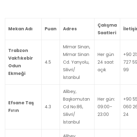
Çalışma
Mekan Adı
Puan
Adres
İletiş
Saatleri
Mimar Sinan,
Trabzon
Mimar Sinan
Her gün
+90 21
Vakfıkebir
4.5
Cd. Yanyolu,
24 saat
727 5
Odun
Silivri/
açık
99
Ekmeği
İstanbul
Alibey,
Başkomutan
Her gün:
+90 55
Efsane Taş
4.3
Cd No:86,
09:00–
060 2
Fırın
Silivri/
23:00
24
İstanbul
Alibey,