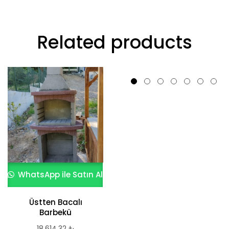
Related products
WhatsApp ile Satın Al
WhatsApp ile Satın Al
Üstten Bacalı
Traverten Hazır Fırın
Barbekü
33.335,87
₺
18.614,32
₺