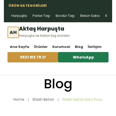
ÜRÜN KATEGORILERI
Harpuşta
Parke Taşı
Bordür Taşı
Beton Saksı
Kablo 
Aktaş Harpuşta
AH
Harpuşta ve beton taş ürünleri
Ana Sayfa
Ürünler
Kurumsal
Blog
İletişim
0531 912 78 21
WhatsApp
Blog
Home
Wash Beton
Wash beton karo Pozu