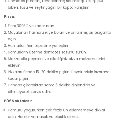
Domates püresini, rendelenmiş sarımsağı, kekiği, pul
biberi, tuzu ve zeytinyağını bir kapta karıştırın.
Pizza:
Fırını 300°C’ye kadar ısıtın.
Mayalanan hamuru ikiye bölün ve unlanmış bir tezgahta
açın.
Hamurları fırın tepsisine yerleştirin.
Hamurların üzerine domates sosunu sürün.
Mozzarella peynirini ve dilediğiniz pizza malzemelerini
ekleyin.
Pizzaları fırında 15-20 dakika pişirin. Peynir eriyip kızarana
kadar pişirin.
Fırından çıkardıktan sonra 5 dakika dinlendirin ve
dilimleyerek servis edin.
Püf Noktaları:
Hamuru yoğururken çok fazla un eklememeye dikkat
edin. Hamur yumuşak ve elastik olmalı.