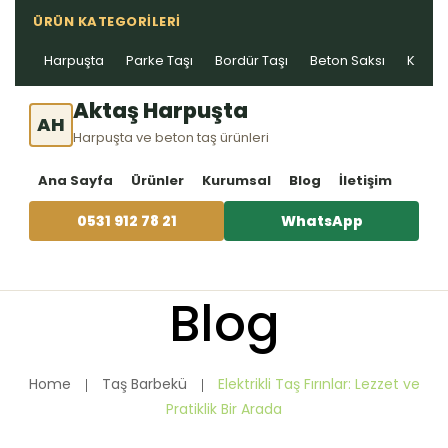
ÜRÜN KATEGORILERI
Harpuşta
Parke Taşı
Bordür Taşı
Beton Saksı
Kablo 
Aktaş Harpuşta
AH
Harpuşta ve beton taş ürünleri
Ana Sayfa
Ürünler
Kurumsal
Blog
İletişim
0531 912 78 21
WhatsApp
Blog
Home
Taş Barbekü
Elektrikli Taş Fırınlar: Lezzet ve
Pratiklik Bir Arada