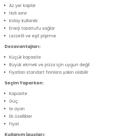
Az yer kaplar
Hızlı ısınır
Kolay kullanılır
Enerji tasarrufu sağlar
Lezzetli ve eşit pişirme
Dezavantajları:
Küçük kapasite
Büyük ekmek ve pizza için uygun değil
Fiyatları standart fırınlara yakın olabilir
Seçim Yaparken:
Kapasite
Güç
Isı ayarı
Ek özellikler
Fiyat
Kullanım İpuçları: