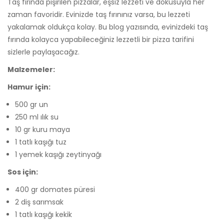
Taş fırında pişirilen pizzalar, eşsiz lezzeti ve dokusuyla her
zaman favoridir. Evinizde taş fırınınız varsa, bu lezzeti
yakalamak oldukça kolay. Bu blog yazısında, evinizdeki taş
fırında kolayca yapabileceğiniz lezzetli bir pizza tarifini
sizlerle paylaşacağız.
Malzemeler:
Hamur için:
500 gr un
250 ml ılık su
10 gr kuru maya
1 tatlı kaşığı tuz
1 yemek kaşığı zeytinyağı
Sos için:
400 gr domates püresi
2 diş sarımsak
1 tatlı kaşığı kekik