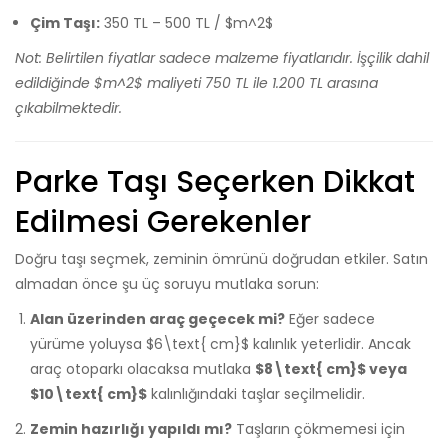
Çim Taşı:
350 TL – 500 TL /
$m^2$
Not: Belirtilen fiyatlar sadece malzeme fiyatlarıdır. İşçilik dahil
edildiğinde
$m^2$
maliyeti 750 TL ile 1.200 TL arasına
çıkabilmektedir.
Parke Taşı Seçerken Dikkat
Edilmesi Gerekenler
Doğru taşı seçmek, zeminin ömrünü doğrudan etkiler. Satın
almadan önce şu üç soruyu mutlaka sorun:
Alan üzerinden araç geçecek mi?
Eğer sadece
yürüme yoluysa
$6\text{ cm}$
kalınlık yeterlidir. Ancak
araç otoparkı olacaksa mutlaka
$8\text{ cm}$
veya
$10\text{ cm}$
kalınlığındaki taşlar seçilmelidir.
Zemin hazırlığı yapıldı mı?
Taşların çökmemesi için