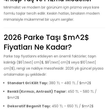
Minimalist ve modern bir görünüm için prizma veya kare
formlu taşlar tercih edilir. Keskin hatları, binaların modern
mimarisiyle mükemmel bir uyum sergiler.
2026 Parke Taşı
$m^2$
Fiyatları Ne Kadar?
Parke taşı fiyatlarını etkileyen en önemli faktörler; taşın
kalınlığı (
$6\text{ cm}$
,
$8\text{ cm}$
veya
$10\text{
cm}$
), rengi ve nakliye mesafesidir. 2026 yılı güncel piyasa
ortalamaları şu şekildedir:
Standart Gri Kilit Taşı:
380 TL – 480 TL /
$m^2$
Renkli (Kırmızı, Antrasit) Taşlar:
450 TL – 580 TL /
$m^2$
Dekoratif Begonit Taşı:
450 TL – 650 TL /
$m^2$