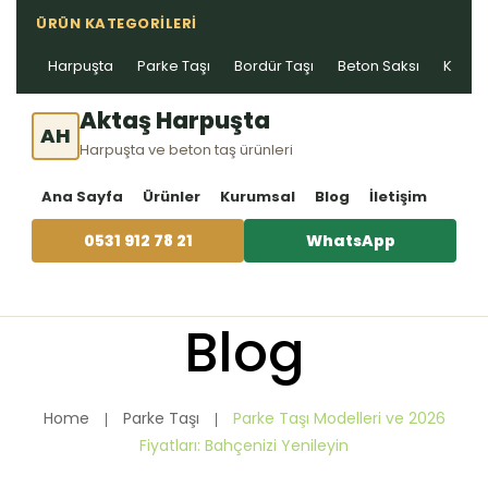
ÜRÜN KATEGORILERI
Harpuşta
Parke Taşı
Bordür Taşı
Beton Saksı
Kablo 
Aktaş Harpuşta
AH
Harpuşta ve beton taş ürünleri
Ana Sayfa
Ürünler
Kurumsal
Blog
İletişim
0531 912 78 21
WhatsApp
Blog
Home
Parke Taşı
Parke Taşı Modelleri ve 2026
Fiyatları: Bahçenizi Yenileyin