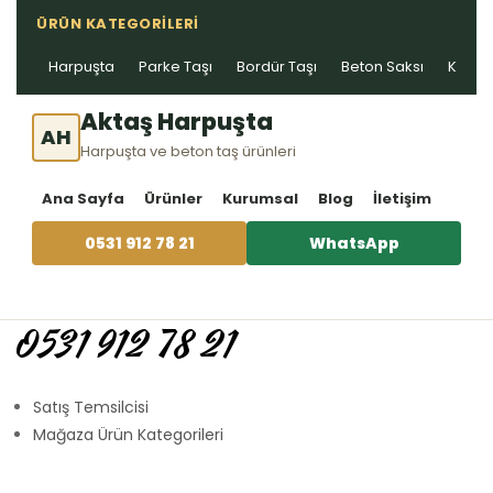
ÜRÜN KATEGORILERI
Harpuşta
Parke Taşı
Bordür Taşı
Beton Saksı
Kablo 
Aktaş Harpuşta
AH
Harpuşta ve beton taş ürünleri
Ana Sayfa
Ürünler
Kurumsal
Blog
İletişim
0531 912 78 21
WhatsApp
0531 912 78 21
Satış Temsilcisi
Mağaza Ürün Kategorileri