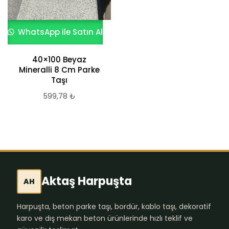
WhatsApp ile Satın Al
40×100 Beyaz
Mineralli 8 Cm Parke
Taşı
599,78
₺
Aktaş Harpuşta
AH
Harpuşta, beton parke taşı, bordür, kablo taşı, dekoratif
karo ve dış mekan beton ürünlerinde hızlı teklif ve