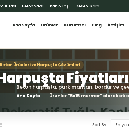
rdür Taşı
Beton Saksı
Kablo Taşı
Desenli Karo
Ana Sayfa
Ürünler
Kurumsal
Blog
İletişim
Ana Sayfa
Ürünler “5x15 mermer” olarak etik
Sort By :
En yen