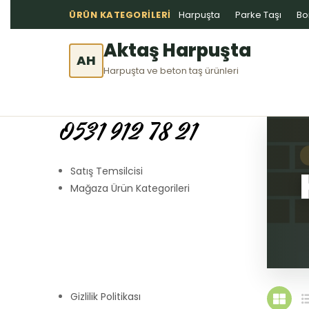
ÜRÜN KATEGORILERI
Harpuşta
Parke Taşı
Bo
Aktaş Harpuşta
AH
Harpuşta ve beton taş ürünleri
0531 912 78 21
Satış Temsilcisi
Mağaza Ürün Kategorileri
Gizlilik Politikası