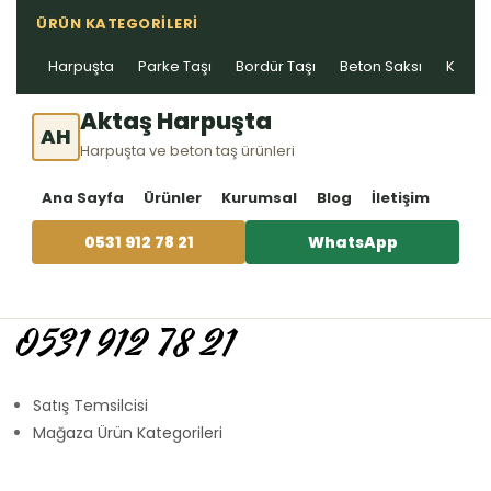
ÜRÜN KATEGORILERI
Harpuşta
Parke Taşı
Bordür Taşı
Beton Saksı
Kablo 
Aktaş Harpuşta
AH
Harpuşta ve beton taş ürünleri
Ana Sayfa
Ürünler
Kurumsal
Blog
İletişim
0531 912 78 21
WhatsApp
0531 912 78 21
Satış Temsilcisi
Mağaza Ürün Kategorileri