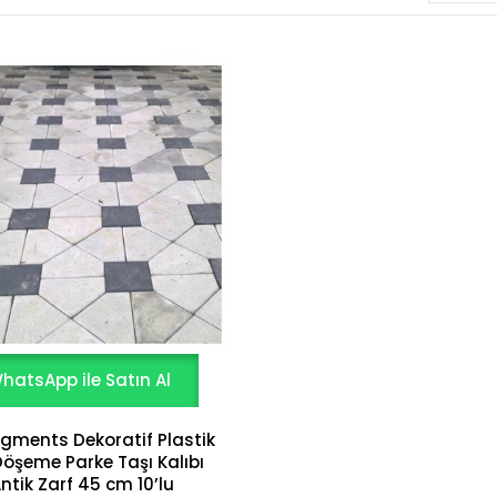
hatsApp ile Satın Al
igments Dekoratif Plastik
Döşeme Parke Taşı Kalıbı
ntik Zarf 45 cm 10’lu