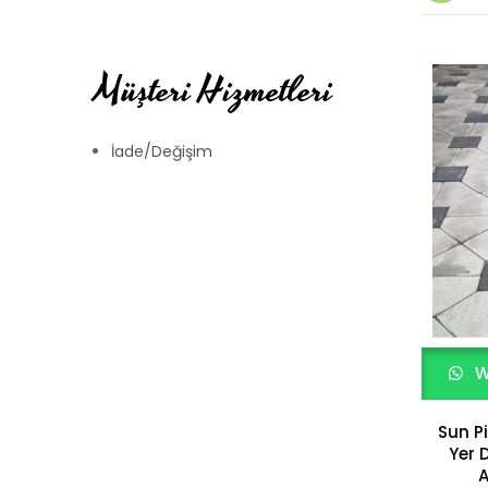
Müşteri Hizmetleri
İade/Değişim
W
Sun P
Yer 
A