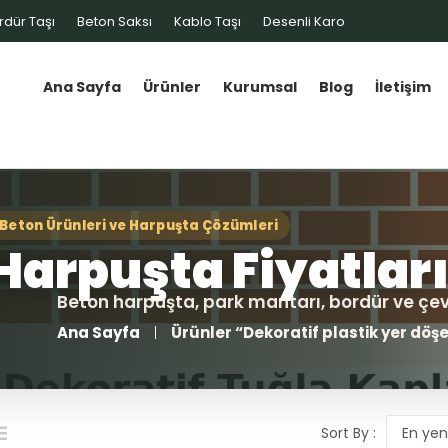
rdür Taşı
Beton Saksı
Kablo Taşı
Desenli Karo
Ana Sayfa
Ürünler
Kurumsal
Blog
İletişim
Ana Sayfa
Ürünler “Dekoratif plastik yer döşe
Sort By :
En yen