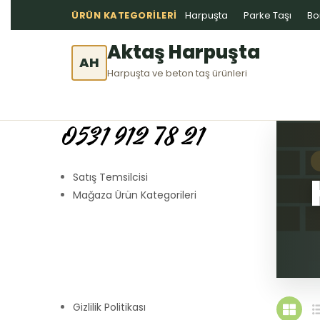
ÜRÜN KATEGORILERI
Harpuşta
Parke Taşı
Bo
Aktaş Harpuşta
AH
Harpuşta ve beton taş ürünleri
0531 912 78 21
Satış Temsilcisi
Mağaza Ürün Kategorileri
Gizlilik Politikası