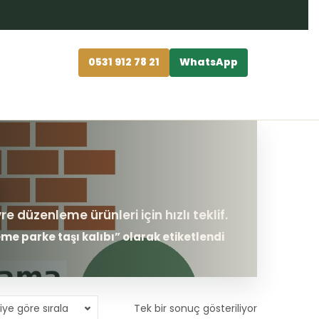
0531 912 78 21
WhatsApp
me parke taşı kalıbı” olarak etiketlendi
iye göre sırala
Tek bir sonuç gösteriliyor