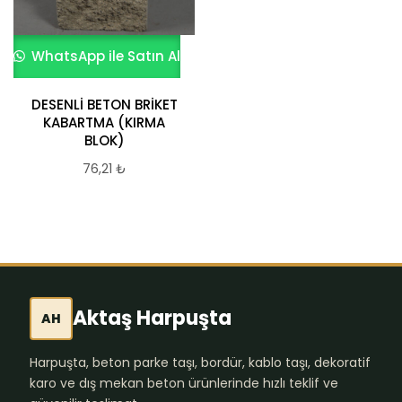
WhatsApp ile Satın Al
DESENLİ BETON BRİKET
KABARTMA (KIRMA
BLOK)
76,21
₺
Aktaş Harpuşta
AH
Harpuşta, beton parke taşı, bordür, kablo taşı, dekoratif
karo ve dış mekan beton ürünlerinde hızlı teklif ve