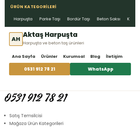
ÜRÜN KATEGORILERI
Harpuşta
Parke Taşı
Bordür Taşı
Beton Saksı
Kablo 
Aktaş Harpuşta
AH
Harpuşta ve beton taş ürünleri
Ana Sayfa
Ürünler
Kurumsal
Blog
İletişim
0531 912 78 21
WhatsApp
0531 912 78 21
Satış Temsilcisi
Mağaza Ürün Kategorileri