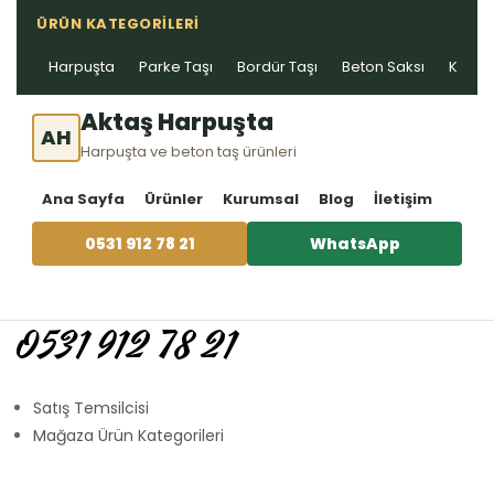
ÜRÜN KATEGORILERI
Harpuşta
Parke Taşı
Bordür Taşı
Beton Saksı
Kablo 
Aktaş Harpuşta
AH
Harpuşta ve beton taş ürünleri
Ana Sayfa
Ürünler
Kurumsal
Blog
İletişim
0531 912 78 21
WhatsApp
0531 912 78 21
Satış Temsilcisi
Mağaza Ürün Kategorileri