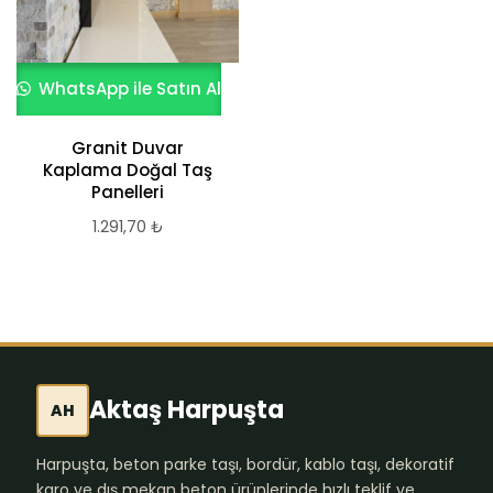
WhatsApp ile Satın Al
Granit Duvar
Kaplama Doğal Taş
Panelleri
1.291,70
₺
Aktaş Harpuşta
AH
Harpuşta, beton parke taşı, bordür, kablo taşı, dekoratif
karo ve dış mekan beton ürünlerinde hızlı teklif ve