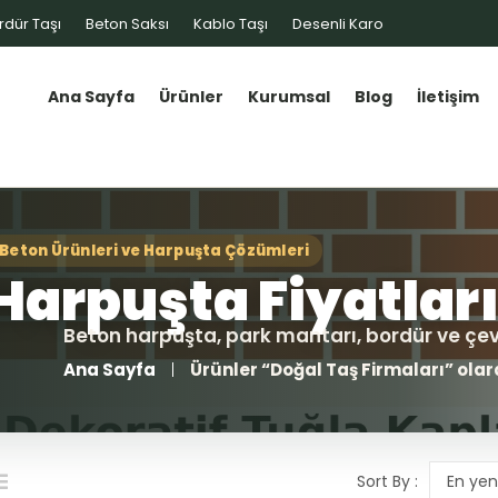
rdür Taşı
Beton Saksı
Kablo Taşı
Desenli Karo
Ana Sayfa
Ürünler
Kurumsal
Blog
İletişim
Ana Sayfa
Ürünler “Doğal Taş Firmaları” olar
Sort By :
En yen