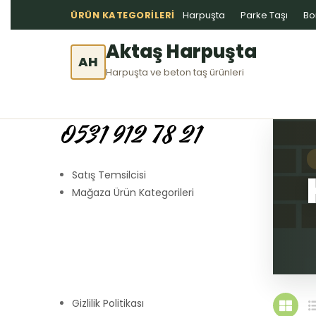
ÜRÜN KATEGORILERI
Harpuşta
Parke Taşı
Bo
Aktaş Harpuşta
AH
Harpuşta ve beton taş ürünleri
0531 912 78 21
Satış Temsilcisi
Mağaza Ürün Kategorileri
Gizlilik Politikası