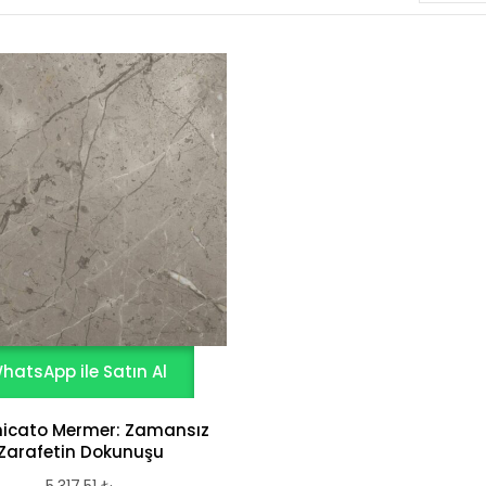
hatsApp ile Satın Al
icato Mermer: Zamansız
Zarafetin Dokunuşu
5.317,51
₺