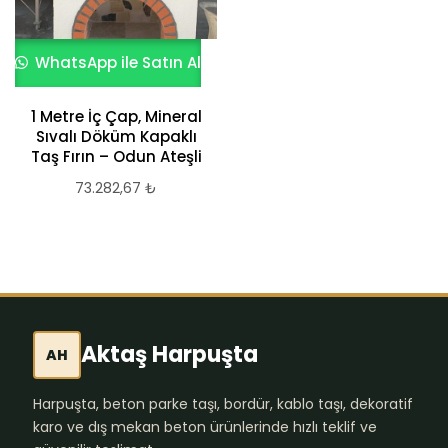
WhatsApp ile Satın Al
1 Metre İç Çap, Mineral
Sıvalı Döküm Kapaklı
Taş Fırın – Odun Ateşli
73.282,67
₺
Aktaş Harpuşta
AH
Harpuşta, beton parke taşı, bordür, kablo taşı, dekoratif
karo ve dış mekan beton ürünlerinde hızlı teklif ve