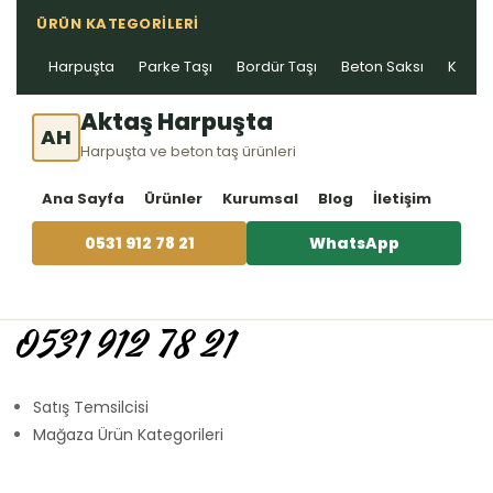
ÜRÜN KATEGORILERI
Harpuşta
Parke Taşı
Bordür Taşı
Beton Saksı
Kablo 
Aktaş Harpuşta
AH
Harpuşta ve beton taş ürünleri
Ana Sayfa
Ürünler
Kurumsal
Blog
İletişim
0531 912 78 21
WhatsApp
0531 912 78 21
Satış Temsilcisi
Mağaza Ürün Kategorileri