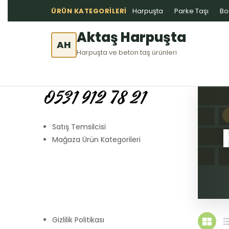
ÜRÜN KATEGORILERI
Harpuşta
Parke Taşı
Bo
Aktaş Harpuşta
AH
Harpuşta ve beton taş ürünleri
0531 912 78 21
Satış Temsilcisi
Mağaza Ürün Kategorileri
Gizlilik Politikası