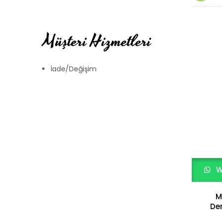
Müşteri Hizmetleri
İade/Değişim
W
M
De