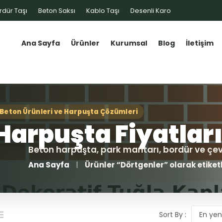
rdür Taşı
Beton Saksı
Kablo Taşı
Desenli Karo
Ana Sayfa
Ürünler
Kurumsal
Blog
İletişim
Ana Sayfa
Ürünler “Dörtgenler” olarak etiket
Sort By :
En yen