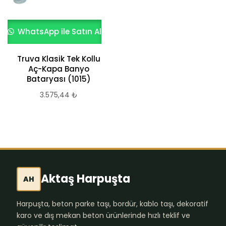
WhatsApp ile Satın Al
Truva Klasik Tek Kollu
Aç-Kapa Banyo
Bataryası (1015)
3.575,44
₺
Aktaş Harpuşta
AH
Harpuşta, beton parke taşı, bordür, kablo taşı, dekoratif
karo ve dış mekan beton ürünlerinde hızlı teklif ve