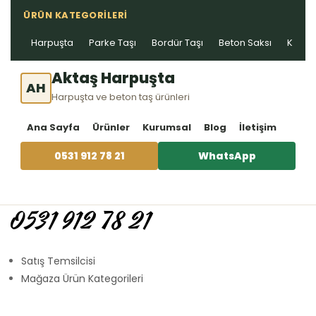
ÜRÜN KATEGORILERI
Harpuşta
Parke Taşı
Bordür Taşı
Beton Saksı
Kablo 
Aktaş Harpuşta
AH
Harpuşta ve beton taş ürünleri
Ana Sayfa
Ürünler
Kurumsal
Blog
İletişim
0531 912 78 21
WhatsApp
0531 912 78 21
Satış Temsilcisi
Mağaza Ürün Kategorileri