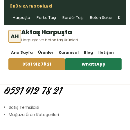
ÜRÜN KATEGORILERI
Harpuşta
Parke Taşı
Bordür Taşı
Beton Saksı
Kablo 
Aktaş Harpuşta
AH
Harpuşta ve beton taş ürünleri
Ana Sayfa
Ürünler
Kurumsal
Blog
İletişim
0531 912 78 21
WhatsApp
0531 912 78 21
Satış Temsilcisi
Mağaza Ürün Kategorileri