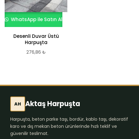
WhatsApp ile Satın Al
Desenli Duvar Üstü
Harpuşta
276,86
₺
Aktaş Harpuşta
AH
Harpuşta, beton parke taşı, bordür, kablo taşı, dekoratif
karo ve dış mekan beton ürünlerinde hızlı teklif ve
güvenilir teslimat.