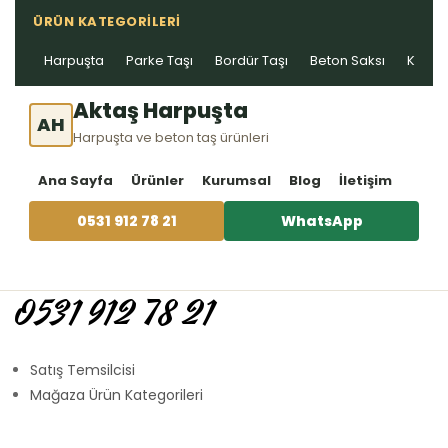
ÜRÜN KATEGORILERI
Harpuşta
Parke Taşı
Bordür Taşı
Beton Saksı
Kablo 
Aktaş Harpuşta
AH
Harpuşta ve beton taş ürünleri
Ana Sayfa
Ürünler
Kurumsal
Blog
İletişim
0531 912 78 21
WhatsApp
0531 912 78 21
Satış Temsilcisi
Mağaza Ürün Kategorileri