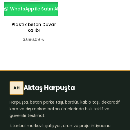
WhatsApp ile Satın Al
Plastik beton Duvar
Kalıbı
3.686,09
₺
Aktaş Harpuşta
AH
Harpuşta, beton parke taşı, bordür, kablo taşı, dekoratif
karo ve dış mekan beton ürünlerinde hızlı teklif ve
güvenilir teslimat.
İstanbul merkezli çalışıyor, ürün ve proje ihtiyacına