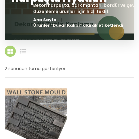
Ana Sayfa
Ürünler “Duvar Kalıbı” olarak etiketlendi
2 sonucun tümü gösteriliyor
En
yeniye
göre
sıralandı