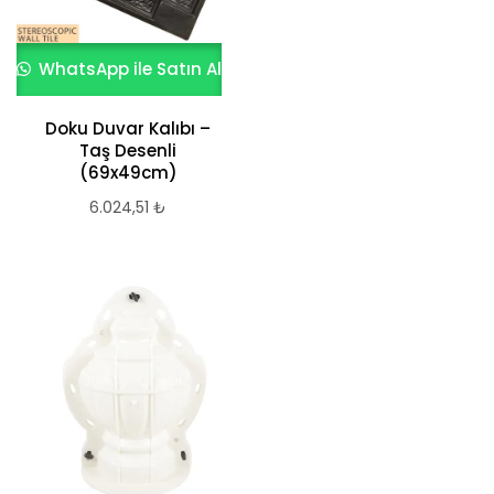
WhatsApp ile Satın Al
Doku Duvar Kalıbı –
Taş Desenli
(69x49cm)
6.024,51
₺