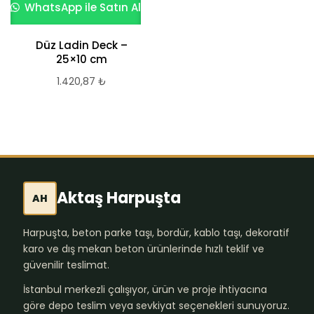
WhatsApp ile Satın Al
Düz Ladin Deck –
25×10 cm
1.420,87
₺
Aktaş Harpuşta
AH
Harpuşta, beton parke taşı, bordür, kablo taşı, dekoratif
karo ve dış mekan beton ürünlerinde hızlı teklif ve
güvenilir teslimat.
İstanbul merkezli çalışıyor, ürün ve proje ihtiyacına
göre depo teslim veya sevkiyat seçenekleri sunuyoruz.