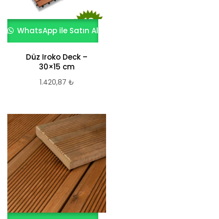
WhatsApp ile Satın Al
Düz Iroko Deck –
30×15 cm
1.420,87
₺