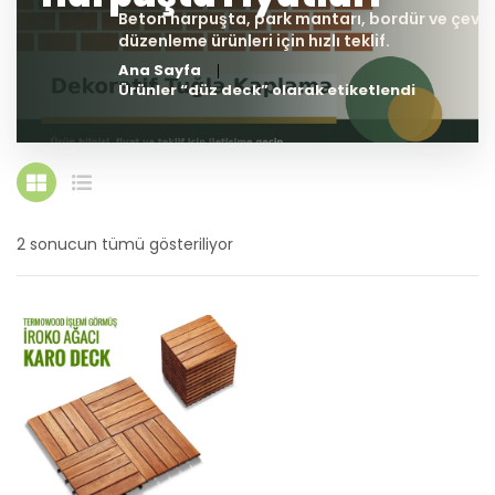
Ana Sayfa
Ürünler “düz deck” olarak etiketlendi
2 sonucun tümü gösteriliyor
En
yeniye
göre
sıralandı