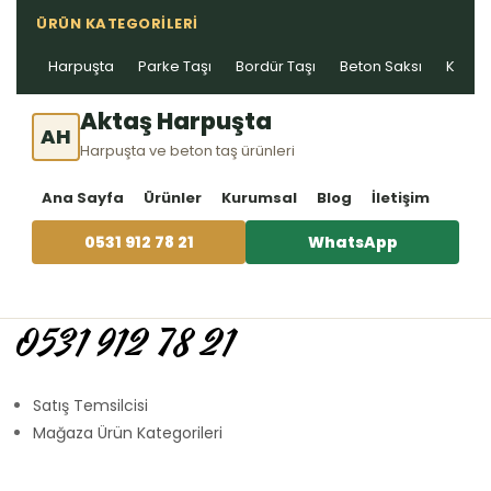
ÜRÜN KATEGORILERI
Harpuşta
Parke Taşı
Bordür Taşı
Beton Saksı
Kablo 
Aktaş Harpuşta
AH
Harpuşta ve beton taş ürünleri
Ana Sayfa
Ürünler
Kurumsal
Blog
İletişim
0531 912 78 21
WhatsApp
0531 912 78 21
Satış Temsilcisi
Mağaza Ürün Kategorileri