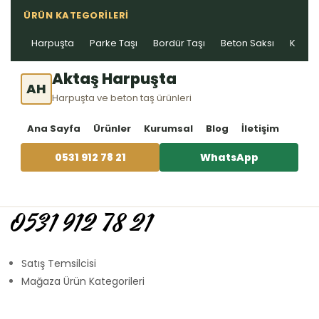
ÜRÜN KATEGORILERI
Harpuşta
Parke Taşı
Bordür Taşı
Beton Saksı
Kablo 
Aktaş Harpuşta
AH
Harpuşta ve beton taş ürünleri
Ana Sayfa
Ürünler
Kurumsal
Blog
İletişim
0531 912 78 21
WhatsApp
0531 912 78 21
Satış Temsilcisi
Mağaza Ürün Kategorileri