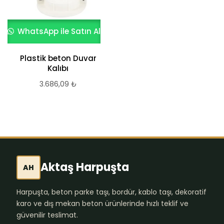
WhatsApp ile Satın Al
Plastik beton Duvar
Kalıbı
3.686,09
₺
Aktaş Harpuşta
AH
Harpuşta, beton parke taşı, bordür, kablo taşı, dekoratif
karo ve dış mekan beton ürünlerinde hızlı teklif ve
güvenilir teslimat.