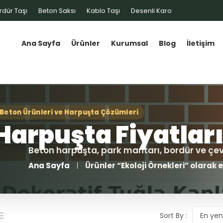
rdür Taşı
Beton Saksı
Kablo Taşı
Desenli Karo
Ana Sayfa
Ürünler
Kurumsal
Blog
İletişim
Ana Sayfa
Ürünler “Ekoloji Örnekleri” olarak 
Sort By :
En yen