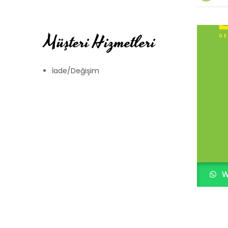
Müşteri Hizmetleri
İade/Değişim
W