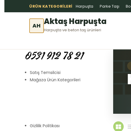
ÜRÜN KATEGORILERI
Harpuşta
Parke Taşı
Bo
Aktaş Harpuşta
AH
Harpuşta ve beton taş ürünleri
0531 912 78 21
Satış Temsilcisi
Mağaza Ürün Kategorileri
Gizlilik Politikası