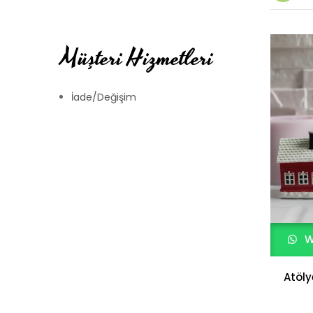
Müşteri Hizmetleri
İade/Değişim
W
Atöly