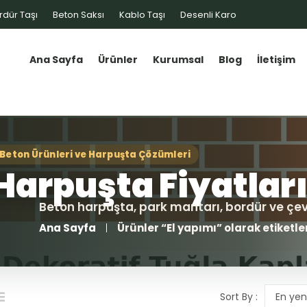
rdür Taşı
Beton Saksı
Kablo Taşı
Desenli Karo
Ana Sayfa
Ürünler
Kurumsal
Blog
İletişim
Ana Sayfa
Ürünler “El yapımı” olarak etiketle
Sort By :
En yen