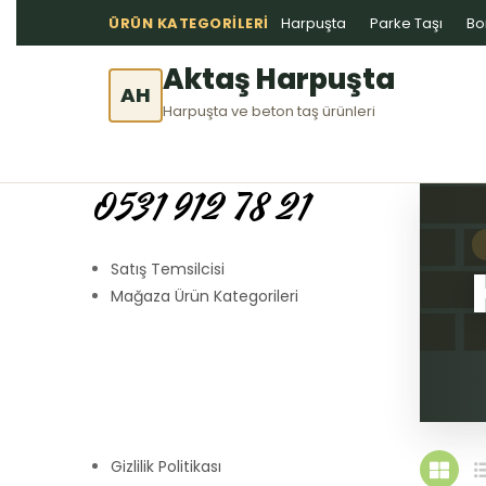
ÜRÜN KATEGORILERI
Harpuşta
Parke Taşı
Bo
Aktaş Harpuşta
AH
Harpuşta ve beton taş ürünleri
0531 912 78 21
Satış Temsilcisi
Mağaza Ürün Kategorileri
Gizlilik Politikası