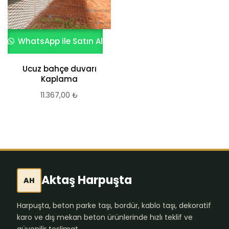
WhatsApp ile Satın Al
Ucuz bahçe duvarı
Kaplama
11.367,00
₺
Aktaş Harpuşta
AH
Harpuşta, beton parke taşı, bordür, kablo taşı, dekoratif
karo ve dış mekan beton ürünlerinde hızlı teklif ve