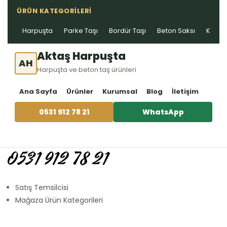
ÜRÜN KATEGORILERI
Harpuşta
Parke Taşı
Bordür Taşı
Beton Saksı
Kablo 
Aktaş Harpuşta
AH
Harpuşta ve beton taş ürünleri
Ana Sayfa
Ürünler
Kurumsal
Blog
İletişim
0531 912 78 21
WhatsApp
0531 912 78 21
Satış Temsilcisi
Mağaza Ürün Kategorileri