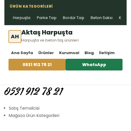
ÜRÜN KATEGORILERI
Harpuşta
Parke Taşı
Bordür Taşı
Beton Saksı
Kablo 
Aktaş Harpuşta
AH
Harpuşta ve beton taş ürünleri
Ana Sayfa
Ürünler
Kurumsal
Blog
İletişim
0531 912 78 21
WhatsApp
0531 912 78 21
Satış Temsilcisi
Mağaza Ürün Kategorileri