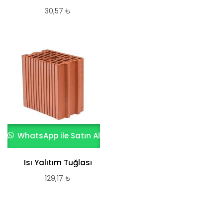
30,57
₺
WhatsApp ile Satın Al
Isı Yalıtım Tuğlası
129,17
₺