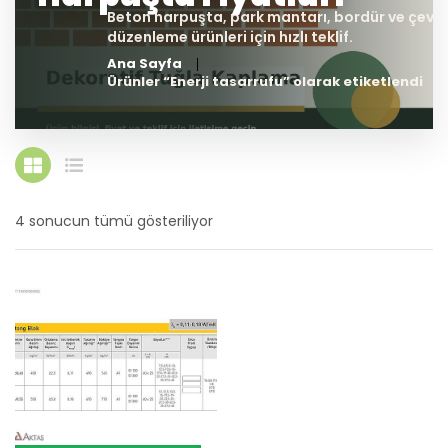
Ana Sayfa
Ürünler “Enerji tasarrufu” olarak etiketlendi
4 sonucun tümü gösteriliyor
En
yeniye
göre
sıralandı