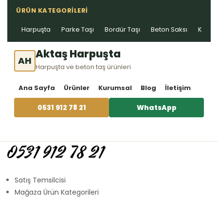
ÜRÜN KATEGORILERI
Harpuşta
Parke Taşı
Bordür Taşı
Beton Saksı
Kablo 
Aktaş Harpuşta
AH
Harpuşta ve beton taş ürünleri
Ana Sayfa
Ürünler
Kurumsal
Blog
İletişim
0531 912 78 21
WhatsApp
0531 912 78 21
Satış Temsilcisi
Mağaza Ürün Kategorileri