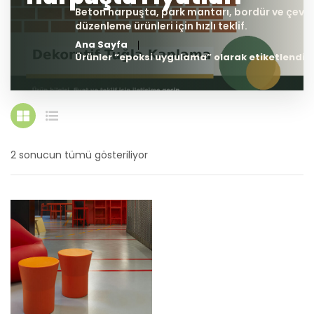
Ana Sayfa
Ürünler “epoksi uygulama” olarak etiketlendi
2 sonucun tümü gösteriliyor
En
yeniye
göre
sıralandı