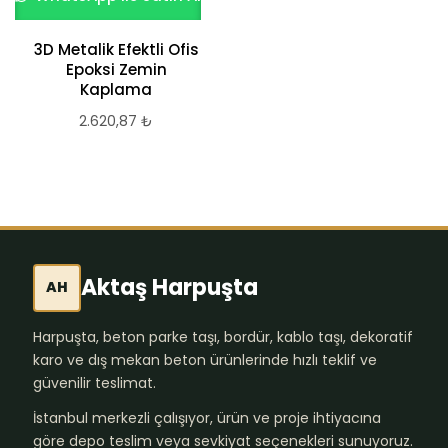
3D Metalik Efektli Ofis
Epoksi Zemin
Kaplama
2.620,87
₺
Aktaş Harpuşta
AH
Harpuşta, beton parke taşı, bordür, kablo taşı, dekoratif
karo ve dış mekan beton ürünlerinde hızlı teklif ve
güvenilir teslimat.
İstanbul merkezli çalışıyor, ürün ve proje ihtiyacına
göre depo teslim veya sevkiyat seçenekleri sunuyoruz.