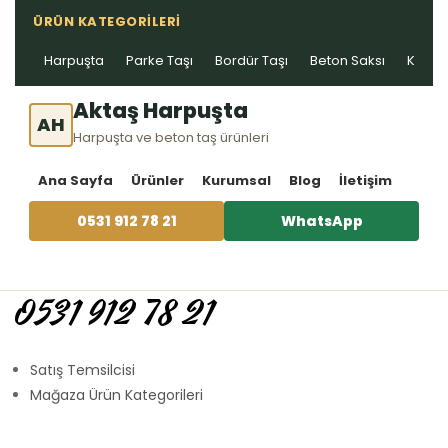
ÜRÜN KATEGORILERI
Harpuşta
Parke Taşı
Bordür Taşı
Beton Saksı
Kablo 
Aktaş Harpuşta
AH
Harpuşta ve beton taş ürünleri
Ana Sayfa
Ürünler
Kurumsal
Blog
İletişim
0531 912 78 21
WhatsApp
0531 912 78 21
Satış Temsilcisi
Mağaza Ürün Kategorileri