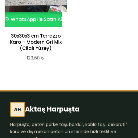
WhatsApp ile Satın Al
30x30x3 cm Terrazzo
Karo – Modern Gri Mix
(Cilalı Yüzey)
129,60
₺
Aktaş Harpuşta
AH
Harpuşta, beton parke taşı, bordür, kablo taşı, dekoratif
karo ve dış mekan beton ürünlerinde hızlı teklif ve