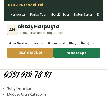
ÜRÜN KATEGORILERI
Harpuşta
Parke Taşı
Bordür Taşı
Beton Saksı
Kablo 
Aktaş Harpuşta
AH
Harpuşta ve beton taş ürünleri
Ana Sayfa
Ürünler
Kurumsal
Blog
İletişim
0531 912 78 21
WhatsApp
0531 912 78 21
Satış Temsilcisi
Mağaza Ürün Kategorileri