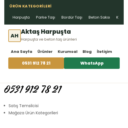
ÜRÜN KATEGORILERI
Harpuşta
Parke Taşı
Bordür Taşı
Beton Saksı
Kablo 
Aktaş Harpuşta
AH
Harpuşta ve beton taş ürünleri
Ana Sayfa
Ürünler
Kurumsal
Blog
İletişim
0531 912 78 21
WhatsApp
0531 912 78 21
Satış Temsilcisi
Mağaza Ürün Kategorileri