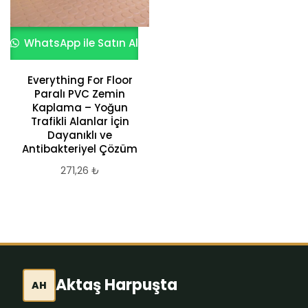
WhatsApp ile Satın Al
Everything For Floor
Paralı PVC Zemin
Kaplama – Yoğun
Trafikli Alanlar İçin
Dayanıklı ve
Antibakteriyel Çözüm
271,26
₺
Aktaş Harpuşta
AH