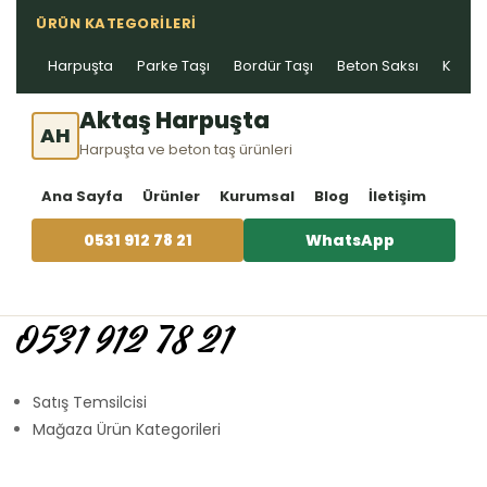
ÜRÜN KATEGORILERI
Harpuşta
Parke Taşı
Bordür Taşı
Beton Saksı
Kablo 
Aktaş Harpuşta
AH
Harpuşta ve beton taş ürünleri
Ana Sayfa
Ürünler
Kurumsal
Blog
İletişim
0531 912 78 21
WhatsApp
0531 912 78 21
Satış Temsilcisi
Mağaza Ürün Kategorileri