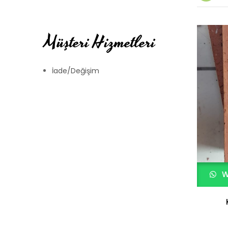
Müşteri Hizmetleri
İade/Değişim
W