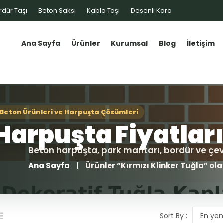
rdür Taşı
Beton Saksı
Kablo Taşı
Desenli Karo
Ana Sayfa
Ürünler
Kurumsal
Blog
İletişim
Ana Sayfa
Ürünler “Kırmızı Klinker Tuğla” ola
Sort By :
En yen