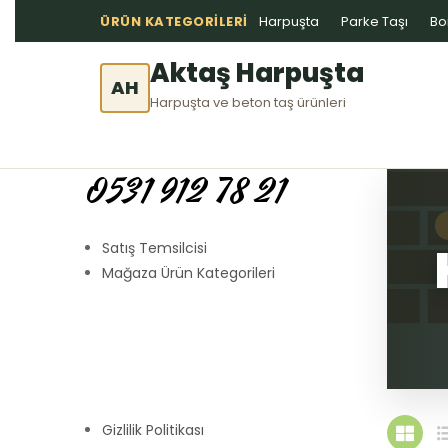
ÜRÜN KATEGORILERI
Harpuşta
Parke Taşı
Bo
Aktaş Harpuşta
AH
Harpuşta ve beton taş ürünleri
0531 912 78 21
Satış Temsilcisi
Mağaza Ürün Kategorileri
Gizlilik Politikası