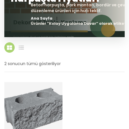
Ana Sayfa
Ürünler “Kolay Uygulama Duvar” olarak etiketl
2 sonucun tümü gösteriliyor
En
yeniye
göre
sıralandı