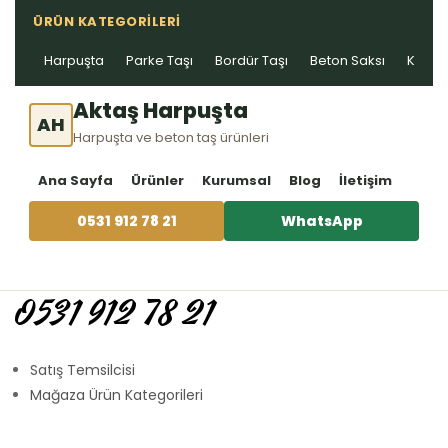
ÜRÜN KATEGORILERI
Harpuşta
Parke Taşı
Bordür Taşı
Beton Saksı
Kablo 
Aktaş Harpuşta
AH
Harpuşta ve beton taş ürünleri
Ana Sayfa
Ürünler
Kurumsal
Blog
İletişim
0531 912 78 21
WhatsApp
0531 912 78 21
Satış Temsilcisi
Mağaza Ürün Kategorileri