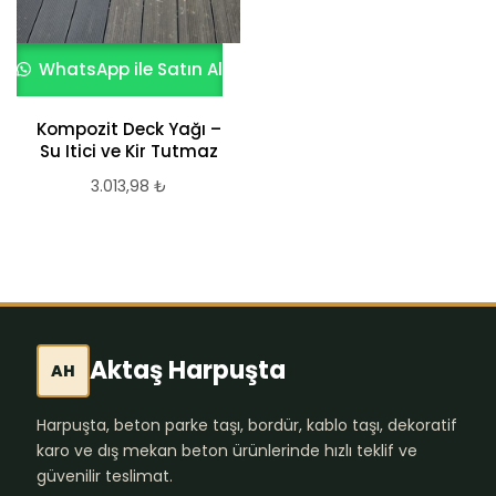
WhatsApp ile Satın Al
Kompozit Deck Yağı –
Su Itici ve Kir Tutmaz
3.013,98
₺
Aktaş Harpuşta
AH
Harpuşta, beton parke taşı, bordür, kablo taşı, dekoratif
karo ve dış mekan beton ürünlerinde hızlı teklif ve
güvenilir teslimat.