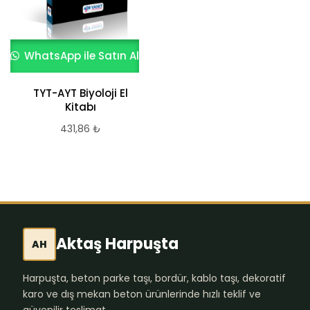
WhatsApp ile Satın Al
TYT-AYT Biyoloji El
Kitabı
431,86
₺
Aktaş Harpuşta
AH
Harpuşta, beton parke taşı, bordür, kablo taşı, dekoratif
karo ve dış mekan beton ürünlerinde hızlı teklif ve