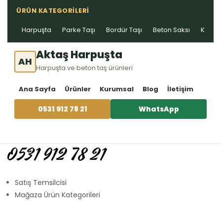
ÜRÜN KATEGORILERI
Harpuşta
Parke Taşı
Bordür Taşı
Beton Saksı
Kablo 
Aktaş Harpuşta
AH
Harpuşta ve beton taş ürünleri
Ana Sayfa
Ürünler
Kurumsal
Blog
İletişim
0531 912 78 21
WhatsApp
0531 912 78 21
Satış Temsilcisi
Mağaza Ürün Kategorileri