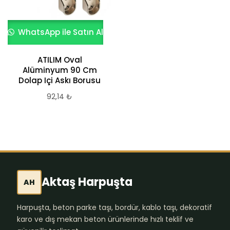
WhatsApp ile Satın Al
ATILIM Oval
Alüminyum 90 Cm
Dolap Içi Askı Borusu
92,14
₺
Aktaş Harpuşta
AH
Harpuşta, beton parke taşı, bordür, kablo taşı, dekoratif
karo ve dış mekan beton ürünlerinde hızlı teklif ve