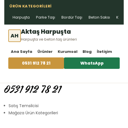
ÜRÜN KATEGORILERI
Harpuşta
Parke Taşı
Bordür Taşı
Beton Saksı
Kablo 
Aktaş Harpuşta
AH
Harpuşta ve beton taş ürünleri
Ana Sayfa
Ürünler
Kurumsal
Blog
İletişim
0531 912 78 21
WhatsApp
0531 912 78 21
Satış Temsilcisi
Mağaza Ürün Kategorileri