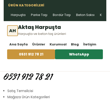
ÜRÜN KATEGORILERI
Harpuşta
Parke Taşı
Bordür Taşı
Beton Saksı
Kablo 
Aktaş Harpuşta
AH
Harpuşta ve beton taş ürünleri
Ana Sayfa
Ürünler
Kurumsal
Blog
İletişim
0531 912 78 21
WhatsApp
0531 912 78 21
Satış Temsilcisi
Mağaza Ürün Kategorileri