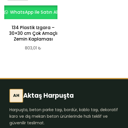
WhatsApp ile Satın Al
134 Plastik Izgara –
30×30 cm Çok Amaçlı
Zemin Kaplaması
803,01
₺
Aktaş Harpuşta
AH
Harpuşta, beton parke taşı, bordür, kablo taşı, dekoratif
karo ve dış mekan beton ürünlerinde hızlı teklif ve
güvenilir teslimat.