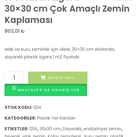
cm
Karo
30×30 cm Çok Amaçlı Zemin
Kompozit
Süpür
Kaplaması
Ahşap
Pozu
Karo
803,01
₺
Deck
–
Islak ve kuru zeminler için ideal, 30×30 cm ebatında,
DIY
dayanıklı plastik izgara.1 m2 fiyatıdır.
Bahçe
Zemin
134
SEPETE EKLE
Kaplaması
Plastik
WHATSAPP ILE SIPARIŞ VER
Izgara
-
30x30
STOK KODU:
1214
cm
KATEGORILER:
Plastik Yer Karoları
Çok
ETIKETLER:
1214
,
30x30 cm
,
Dayanıklı
,
endüstriyel zemin
,
Amaçlı
hijyenik
,
ıslak zemin
,
Kolay temizlenir.
,
kuru zemin
,
plastik
Zemin