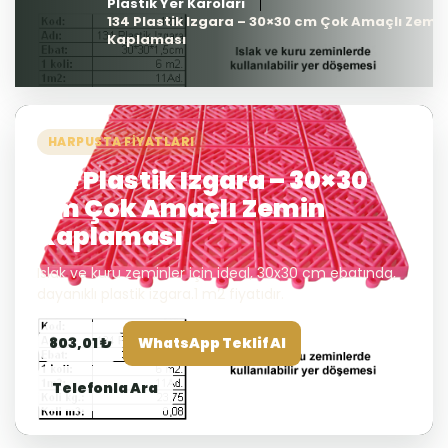
Plastik Yer Karoları
134 Plastik Izgara – 30×30 cm Çok Amaçlı Zemi
Kaplaması
HARPUSTA FIYATLARI
134 Plastik Izgara – 30×30
cm Çok Amaçlı Zemin
Kaplaması
Islak ve kuru zeminler için ideal, 30x30 cm ebatında,
dayanıklı plastik izgara.1 m2 fiyatıdır.
803,01 ₺
WhatsApp Teklif Al
Telefonla Ara