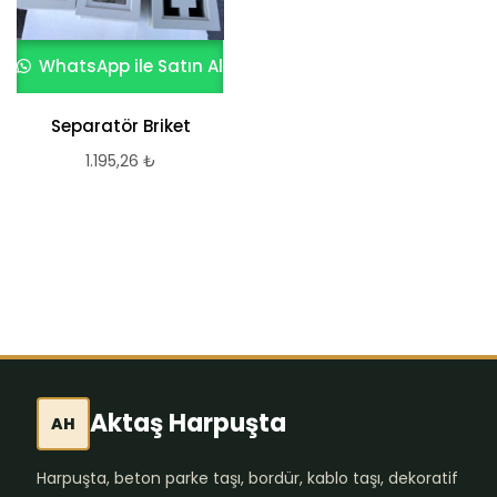
WhatsApp ile Satın Al
WhatsApp ile Satın Al
Separatör Briket
Kültür Taşı Zemin
Kaplama Arles Dark
1.195,26
₺
Yellow F03DY
1.967,27
₺
Aktaş Harpuşta
AH
Harpuşta, beton parke taşı, bordür, kablo taşı, dekoratif