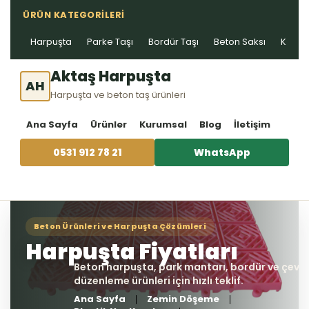
ÜRÜN KATEGORILERI
Harpuşta
Parke Taşı
Bordür Taşı
Beton Saksı
Kablo 
Aktaş Harpuşta
AH
Harpuşta ve beton taş ürünleri
Ana Sayfa
Ürünler
Kurumsal
Blog
İletişim
0531 912 78 21
WhatsApp
Ana Sayfa
Zemin Döşeme