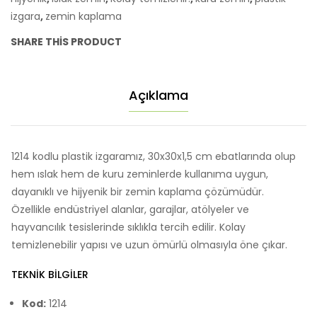
izgara
,
zemin kaplama
Kaplaması
adet
SHARE THIS PRODUCT
Açıklama
1214 kodlu plastik izgaramız, 30x30x1,5 cm ebatlarında olup
hem ıslak hem de kuru zeminlerde kullanıma uygun,
dayanıklı ve hijyenik bir zemin kaplama çözümüdür.
Özellikle endüstriyel alanlar, garajlar, atölyeler ve
hayvancılık tesislerinde sıklıkla tercih edilir. Kolay
temizlenebilir yapısı ve uzun ömürlü olmasıyla öne çıkar.
TEKNIK BILGILER
Kod:
1214