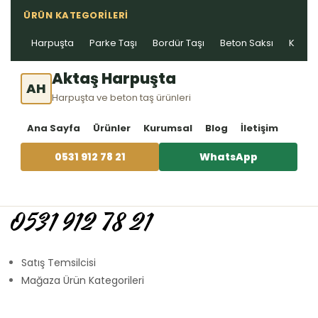
ÜRÜN KATEGORILERI
Harpuşta
Parke Taşı
Bordür Taşı
Beton Saksı
Kablo 
Aktaş Harpuşta
AH
Harpuşta ve beton taş ürünleri
Ana Sayfa
Ürünler
Kurumsal
Blog
İletişim
0531 912 78 21
WhatsApp
0531 912 78 21
Satış Temsilcisi
Mağaza Ürün Kategorileri