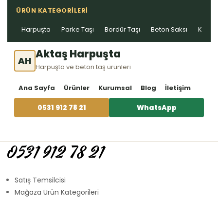
ÜRÜN KATEGORILERI
Harpuşta
Parke Taşı
Bordür Taşı
Beton Saksı
Kablo 
Aktaş Harpuşta
AH
Harpuşta ve beton taş ürünleri
Ana Sayfa
Ürünler
Kurumsal
Blog
İletişim
0531 912 78 21
WhatsApp
0531 912 78 21
Satış Temsilcisi
Mağaza Ürün Kategorileri