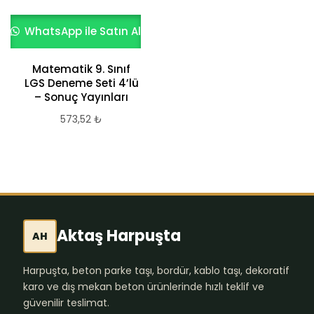
WhatsApp ile Satın Al
Matematik 9. Sınıf
LGS Deneme Seti 4’lü
– Sonuç Yayınları
573,52
₺
Aktaş Harpuşta
AH
Harpuşta, beton parke taşı, bordür, kablo taşı, dekoratif
karo ve dış mekan beton ürünlerinde hızlı teklif ve
güvenilir teslimat.