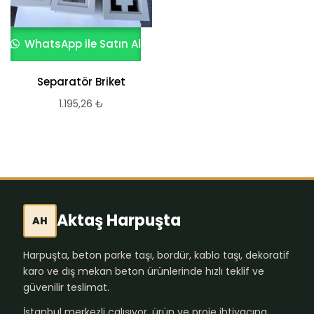
WhatsApp ile Satın Al
Separatör Briket
1.195,26
₺
Aktaş Harpuşta
AH
Harpuşta, beton parke taşı, bordür, kablo taşı, dekoratif
karo ve dış mekan beton ürünlerinde hızlı teklif ve
güvenilir teslimat.
İstanbul merkezli çalışıyor, ürün ve proje ihtiyacına