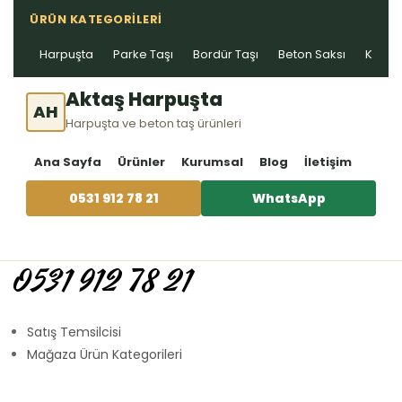
ÜRÜN KATEGORILERI
Harpuşta
Parke Taşı
Bordür Taşı
Beton Saksı
Kablo 
Aktaş Harpuşta
AH
Harpuşta ve beton taş ürünleri
Ana Sayfa
Ürünler
Kurumsal
Blog
İletişim
0531 912 78 21
WhatsApp
0531 912 78 21
Satış Temsilcisi
Mağaza Ürün Kategorileri