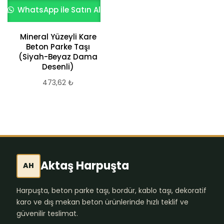
WhatsApp ile Satın Al
Mineral Yüzeyli Kare
Beton Parke Taşı
(Siyah-Beyaz Dama
Desenli)
473,62
₺
Aktaş Harpuşta
AH
Harpuşta, beton parke taşı, bordür, kablo taşı, dekoratif
karo ve dış mekan beton ürünlerinde hızlı teklif ve
güvenilir teslimat.