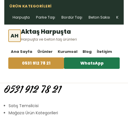
ÜRÜN KATEGORILERI
Harpuşta
Parke Taşı
Bordür Taşı
Beton Saksı
Kablo 
Aktaş Harpuşta
AH
Harpuşta ve beton taş ürünleri
Ana Sayfa
Ürünler
Kurumsal
Blog
İletişim
0531 912 78 21
WhatsApp
0531 912 78 21
Satış Temsilcisi
Mağaza Ürün Kategorileri