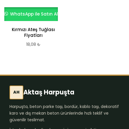
WhatsApp ile Satın Al
Kırmızı Ateş Tuğlası
Fiyatları
18,08
₺
Aktaş Harpuşta
AH
Harpuşta, beton parke taşı, bordür, kablo taşı, dekoratif
karo ve dış mekan beton ürünlerinde hızlı teklif ve
güvenilir teslimat.