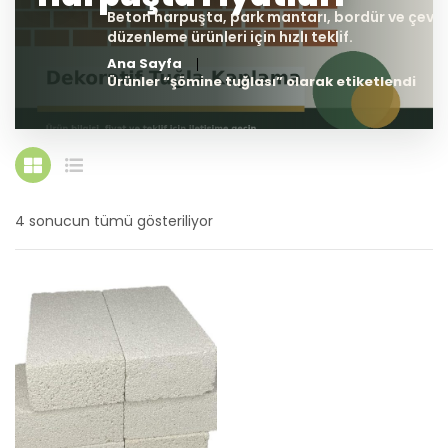
Ana Sayfa
Ürünler “şömine tuğlası” olarak etiketlendi
4 sonucun tümü gösteriliyor
En
yeniye
göre
sıralandı