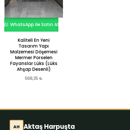
WhatsApp ile Satın Al
Kaliteli En Yeni
Tasarım Yapı
Malzemesi Döşemesi
Mermer Porselen
Fayanslar Lüks (Lüks
Ahşap Desenli)
568,35
₺
Aktaş Harpuşta
AH