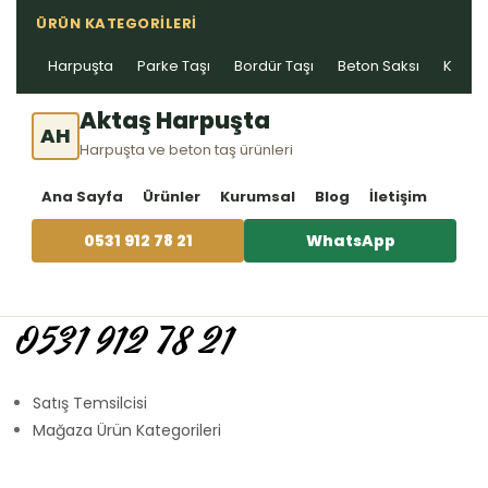
ÜRÜN KATEGORILERI
Harpuşta
Parke Taşı
Bordür Taşı
Beton Saksı
Kablo 
Aktaş Harpuşta
AH
Harpuşta ve beton taş ürünleri
Ana Sayfa
Ürünler
Kurumsal
Blog
İletişim
0531 912 78 21
WhatsApp
0531 912 78 21
Satış Temsilcisi
Mağaza Ürün Kategorileri