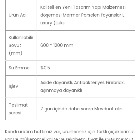
Kaliteli en Yeni Tasarım Yapı Malzemesi
Ürün Adı
döşemesi Mermer Porselen fayanslar L
üxury (Lüks
Kullanılabilir
Boyut
600 * 1200 mm
(mm)
Su Emme
%0.5
Aside dayanıklı, Antibakteriyel, Firebrick,
İşlev
aşınmaya dayanıklı
Teslimat
7 gün içinde daha sonra Mevduat alın
süresi
Kendi üretim hattımız var, ürünlerimiz için farklı çiçeklerimiz
var ve mükemmel kalite ve rekabetçi fiyat ile OEM mevcut.