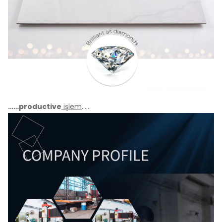
……productive
işlem
……