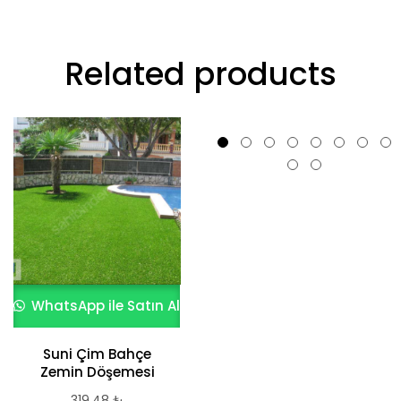
Related products
WhatsApp ile Satın Al
WhatsApp ile Satın Al
Suni Çim Bahçe
Doğal Kayrak Duvar
Zemin Döşemesi
Kaplama Taşı
319,48
₺
6.630,75
₺