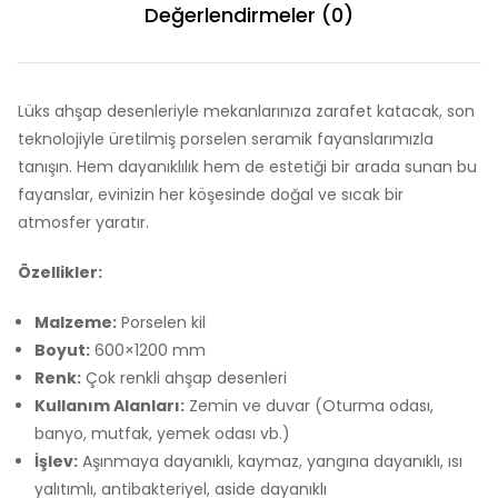
Değerlendirmeler (0)
Lüks ahşap desenleriyle mekanlarınıza zarafet katacak, son
teknolojiyle üretilmiş porselen seramik fayanslarımızla
tanışın. Hem dayanıklılık hem de estetiği bir arada sunan bu
fayanslar, evinizin her köşesinde doğal ve sıcak bir
atmosfer yaratır.
Özellikler:
Malzeme:
Porselen kil
Boyut:
600×1200 mm
Renk:
Çok renkli ahşap desenleri
Kullanım Alanları:
Zemin ve duvar (Oturma odası,
banyo, mutfak, yemek odası vb.)
İşlev:
Aşınmaya dayanıklı, kaymaz, yangına dayanıklı, ısı
yalıtımlı, antibakteriyel, aside dayanıklı