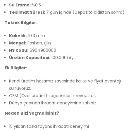
Su Emme:
%0.5
Teslimat Süresi:
7 gün içinde (Depozito aldıktan sonra)
Teknik Bilgiler:
Kalınlık:
10.3 mm
Menşei:
Foshan, Çin
HS Kodu:
6904900000
Üretim Kapasitesi:
100.000/Ay
Ek Bilgiler:
Kendi üretim hattımız sayesinde kalite ve fiyat avantajı
sunuyoruz.
OEM (Özel üretim) seçenekleri mevcuttur.
Dünya çapında ihracat deneyimine sahibiz.
Neden Bizi Seçmelisiniz?
15 yıldan fazla fayans ihracatı deneyimi