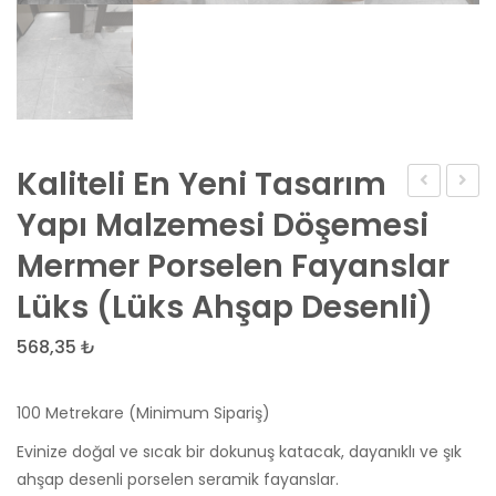
Kaliteli En Yeni Tasarım
Poliüretan
–
Yapı Malzemesi Döşemesi
Tavan
BE
Mermer Porselen Fayanslar
Kirişi
COOL
Lüks (Lüks Ahşap Desenli)
(P1981GK)
Karo
Halı
568,35
₺
100 Metrekare (Minimum Sipariş)
Evinize doğal ve sıcak bir dokunuş katacak, dayanıklı ve şık
ahşap desenli porselen seramik fayanslar.