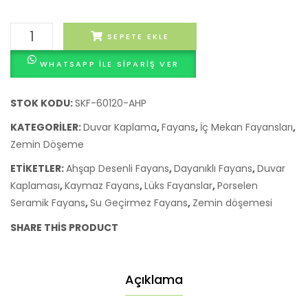
Kaliteli
SEPETE EKLE
En
WHATSAPP ILE SIPARIŞ VER
Yeni
Tasarım
Yapı
STOK KODU:
SKF-60120-AHP
Malzemesi
KATEGORILER:
Duvar Kaplama
,
Fayans
,
İç Mekan Fayansları
,
Döşemesi
Zemin Döşeme
Mermer
ETIKETLER:
Ahşap Desenli Fayans
,
Dayanıklı Fayans
,
Duvar
Porselen
Kaplaması
,
Kaymaz Fayans
,
Lüks Fayanslar
,
Porselen
Fayanslar
Seramik Fayans
,
Su Geçirmez Fayans
,
Zemin döşemesi
Lüks
(Lüks
SHARE THIS PRODUCT
Ahşap
Desenli)
adet
Açıklama