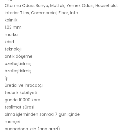
Oturma Odası, Banyo, Mutfak, Yemek Odası, Household,
Interior Tiles, Commercial, Floor, Inte
kalınlık
1,03 mm
marka
kdsd
teknoloji
antik döşeme
özelleştirilmiş
özelleştirilmiş
i̇ş
üretici ve ihracatçı
tedarik kabiliyeti
günde 10000 kare
teslimat süresi
alma işleminden sonraki 7 gün içinde
menşei
guangdong, çin (ana arazi)