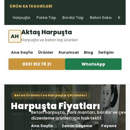
ÜRÜN KATEGORILERI
Harpuşta
Parke Taşı
Bordür Taşı
Beton Saksı
Kablo 
Aktaş Harpuşta
AH
Harpuşta ve beton taş ürünleri
Ana Sayfa
Ürünler
Kurumsal
Blog
İletişim
0531 912 78 21
WhatsApp
Ana Sayfa
Zemin Döşeme
Fayans