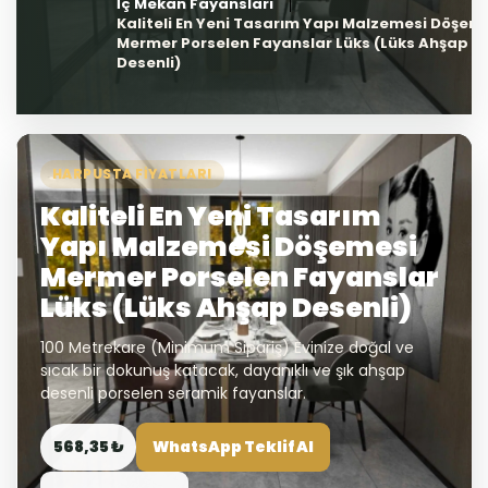
İç Mekan Fayansları
Kaliteli En Yeni Tasarım Yapı Malzemesi Döşem
Mermer Porselen Fayanslar Lüks (Lüks Ahşap
Desenli)
HARPUSTA FIYATLARI
Kaliteli En Yeni Tasarım
Yapı Malzemesi Döşemesi
Mermer Porselen Fayanslar
Lüks (Lüks Ahşap Desenli)
100 Metrekare (Minimum Sipariş) Evinize doğal ve
sıcak bir dokunuş katacak, dayanıklı ve şık ahşap
desenli porselen seramik fayanslar.
568,35 ₺
WhatsApp Teklif Al