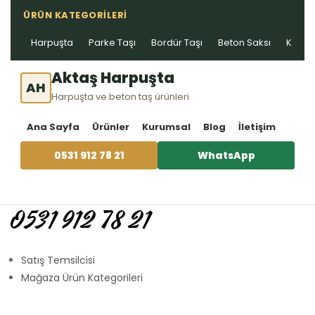
ÜRÜN KATEGORILERI
Harpuşta
Parke Taşı
Bordür Taşı
Beton Saksı
Kablo 
Aktaş Harpuşta
AH
Harpuşta ve beton taş ürünleri
Ana Sayfa
Ürünler
Kurumsal
Blog
İletişim
0531 912 78 21
WhatsApp
0531 912 78 21
Satış Temsilcisi
Mağaza Ürün Kategorileri