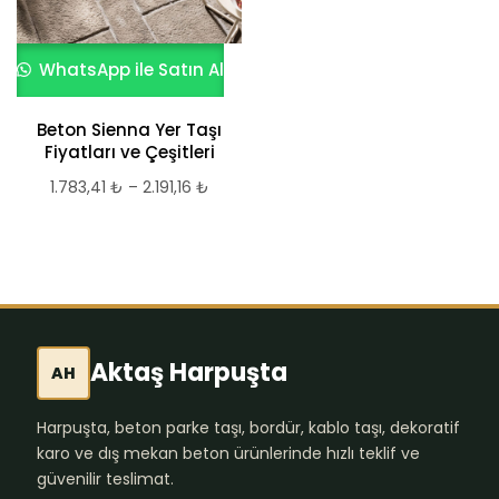
WhatsApp ile Satın Al
Beton Sienna Yer Taşı
Fiyatları ve Çeşitleri
1.783,41
₺
–
2.191,16
₺
Fiyat
aralığı:
1.783,41 ₺
-
2.191,16 ₺
Aktaş Harpuşta
AH
Harpuşta, beton parke taşı, bordür, kablo taşı, dekoratif
karo ve dış mekan beton ürünlerinde hızlı teklif ve
güvenilir teslimat.